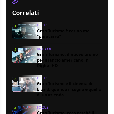
Correlati
FOCUS
1
Gran Turismo è carino ma
"paracarro"
ARTICOLI
2
Gran Turismo: il nuovo promo
per il lancio americano in
Digital HD
FOCUS
3
Gran Turismo e il cinema dei
brand: quando il sogno è quello
di un’azienda
FOCUS
4
Gran Turismo, ecco perché il