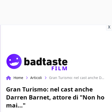
Recensioni
Format video
Marvel
Netflix
Disney+
Prime
X
FILM
Home
Articoli
Gran Turismo: nel cast anche Darren Barnet, attore di "Non ho mai..."
Gran Turismo: nel cast anche
Darren Barnet, attore di "Non ho
mai..."