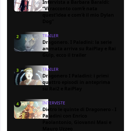
Intervista a Barbara Baraldi:
“Vi racconto com’è nata
quest’idea e com'è il mio Dylan
Dog”
TRAILER
2
Dragonero. I Paladini: la serie
animata arriva su RaiPlay e Rai
Gulp, ecco il trailer
TRAILER
3
Dragonero I Paladini: i primi
quattro episodi in anteprima
su Rai2 e RaiPlay
INTERVISTE
4
Dietro le quinte di Dragonero - I
Paladini con Enrico
Paolantonio, Giovanni Masi e
Mauro Uzzeo