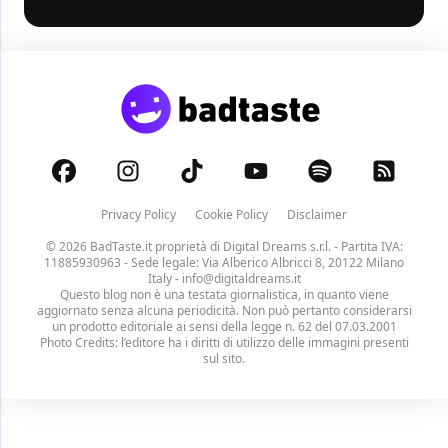
Privacy Policy
Cookie Policy
Disclaimer
© 2026 BadTaste.it proprietà di
Digital Dreams s.r.l.
- Partita IVA:
11885930963 - Sede legale: Via Alberico Albricci 8, 20122 Milano
Italy -
info@digitaldreams.it
Questo blog non è una testata giornalistica, in quanto viene
aggiornato senza alcuna periodicità. Non può pertanto considerarsi
un prodotto editoriale ai sensi della legge n. 62 del 07.03.2001
Photo Credits: l’editore ha i diritti di utilizzo delle immagini presenti
sul sito.