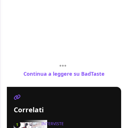
Continua a leggere su BadTaste
Correlati
INTERVISTE
1