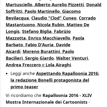
Martusciello
,
Alberto Aurelio Pizzetti
,
Donald
Soffritti
,
Paolo Martinello
,
Giacomo
Bevilacqua
,
Claudio "Clod" Cuneo
,
Corrado
Mastantuono
,
Nicola Rubin
,
Matteo De
Longis
,
Stefano Biglia
,
Fabrizio
Mazzotta
,
Enrico Macchiavello
,
Paola
Barbato
,
Fabio D'Auria
,
Davide
Aicardi
,
Moreno Burattini
,
Paolo
Bacilieri
,
Sergio Giardo
,
Walter Venturi
,
Andrea Freccero
e
Lola Airaghi
.
Leggi anche
Aspettando Rapalloonia 2016:
la redazione Bonelli protagonista del
primo teaser
Vi ricordiamo che
Rapalloonia 2016 - XLIV
Mostra Internazionale dei Cartoonists
-