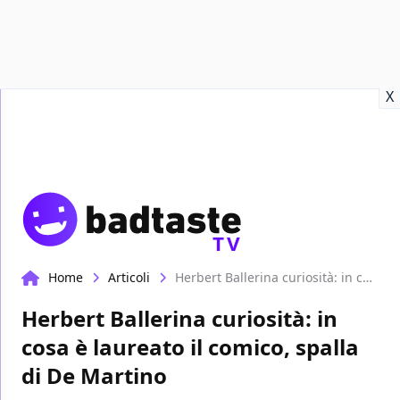
Recensioni
Format video
Marvel
Netflix
Disney+
Prime
X
TV
Home
Articoli
Herbert Ballerina curiosità: in cosa è laureato il comico, spalla di De Martino
Herbert Ballerina curiosità: in
cosa è laureato il comico, spalla
di De Martino