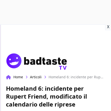
Recensioni
Format video
Marvel
Netflix
Disney+
Prime
X
TV
Home
Articoli
Homeland 6: incidente per Rupert Friend, modificato il calendario delle riprese
Homeland 6: incidente per
Rupert Friend, modificato il
calendario delle riprese