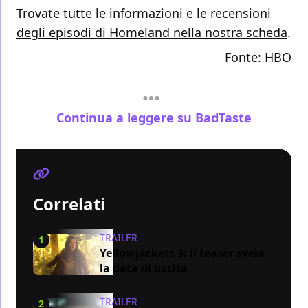
Trovate tutte le informazioni e le recensioni
degli episodi di Homeland nella nostra scheda
.
Fonte:
HBO
Continua a leggere su BadTaste
Correlati
TRAILER
1
Yellowjackets 3: il teaser svela
la data di uscita
TRAILER
2