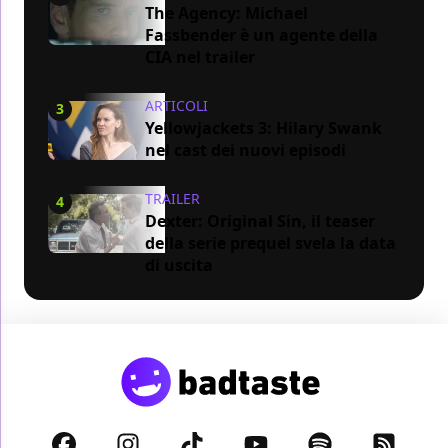
The Agency: Michael
Fassbender è un agente della
CIA nel trailer
ARTICOLI
3
Yellowjackets 3: Hilary Swank
nel cast dei nuovi episodi
TRAILER
4
Dexter: Original Sin, il teaser
della serie prequel svela la data
di uscita