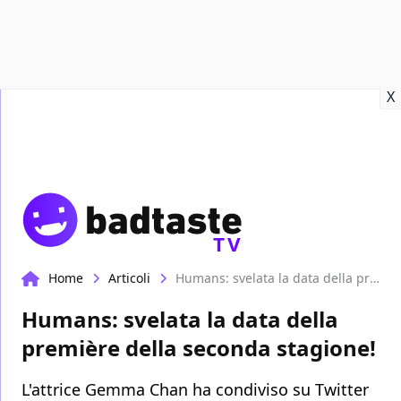
Recensioni
Format video
Marvel
Netflix
Disney+
Prime
X
TV
Home
Articoli
Humans: svelata la data della première della seconda stagione!
Humans: svelata la data della
première della seconda stagione!
L'attrice Gemma Chan ha condiviso su Twitter