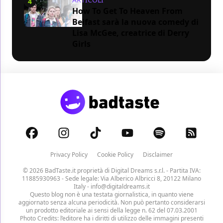
4
How To Get To Heaven From
Belfast sarà la nuova comedy di
Lisa McGee, creatrice di Derry
Girls
Privacy Policy
Cookie Policy
Disclaimer
© 2026 BadTaste.it proprietà di
Digital Dreams s.r.l.
- Partita IVA:
11885930963 - Sede legale: Via Alberico Albricci 8, 20122 Milano
Italy -
info@digitaldreams.it
Questo blog non è una testata giornalistica, in quanto viene
aggiornato senza alcuna periodicità. Non può pertanto considerarsi
un prodotto editoriale ai sensi della legge n. 62 del 07.03.2001
Photo Credits: l’editore ha i diritti di utilizzo delle immagini presenti