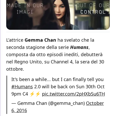
L'attrice
Gemma Chan
ha svelato che la
seconda stagione della serie
Humans
,
composta da otto episodi inediti, debutterà
nel Regno Unito, su Channel 4, la sera del 30
ottobre.
It's been a while... but I can finally tell you
#Humans
2.0 will be back on Sun 30th Oct
9pm C4 ⚡️⚡️
pic.twitter.com/2pHXbSu6TH
— Gemma Chan (@gemma_chan)
October
6, 2016