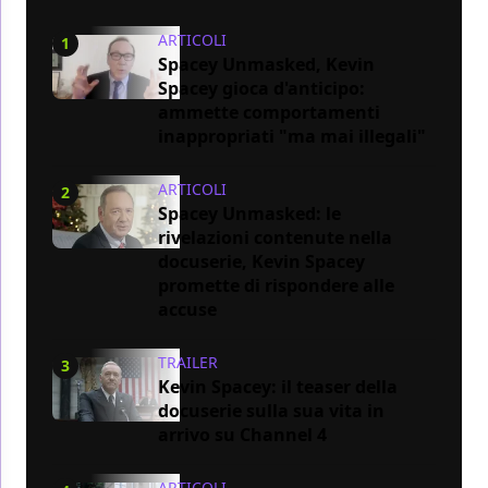
ARTICOLI
1
Spacey Unmasked, Kevin
Spacey gioca d'anticipo:
ammette comportamenti
inappropriati "ma mai illegali"
ARTICOLI
2
Spacey Unmasked: le
rivelazioni contenute nella
docuserie, Kevin Spacey
promette di rispondere alle
accuse
TRAILER
3
Kevin Spacey: il teaser della
docuserie sulla sua vita in
arrivo su Channel 4
ARTICOLI