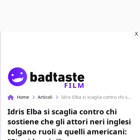
Recensioni
Format video
Marvel
Netflix
Disney+
Prime
X
FILM
Home
Articoli
Idris Elba si scaglia contro chi sostiene che gli attori neri inglesi tolgano ruoli a quelli americani: "Stupidaggini"
Idris Elba si scaglia contro chi
sostiene che gli attori neri inglesi
tolgano ruoli a quelli americani: