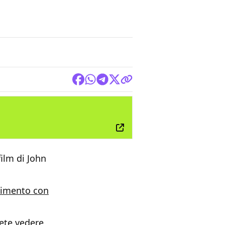
FILM
 film di John
ngimento con
tete vedere