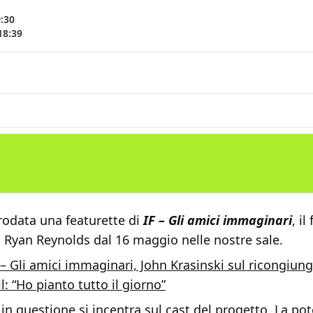
9:30
18:39
rodata una featurette di
IF – Gli amici immaginari
, il
n Ryan Reynolds dal 16 maggio nelle nostre sale.
 – Gli amici immaginari, John Krasinski sul ricongiu
l: “Ho pianto tutto il giorno”
 in questione si incentra sul cast del progetto. La po