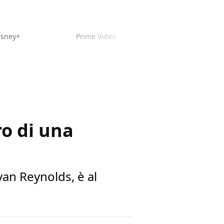
isney+
Prime Video
ro di una
Ryan Reynolds, è al