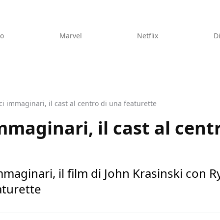
eo
Marvel
Netflix
D
ici immaginari, il cast al centro di una featurette
immaginari, il cast al cent
 immaginari, il film di John Krasinski con 
aturette