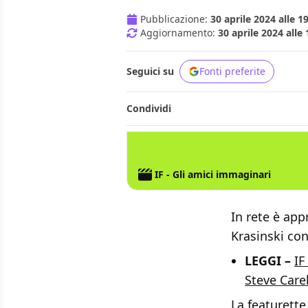
Pubblicazione:
30 aprile 2024 alle 1
Aggiornamento:
30 aprile 2024 alle 
Seguici su
Fonti preferite
Condividi
IF - Gli amici immaginari
In rete è app
Krasinski co
LEGGI –
IF
Steve Carel
La featurette