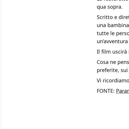
qua sopra.
Scritto e dir
una bambina e
tutte le pers
un’avventura 
Il film uscirà
Cosa ne pens
preferite, sui
Vi ricordiam
FONTE:
Para