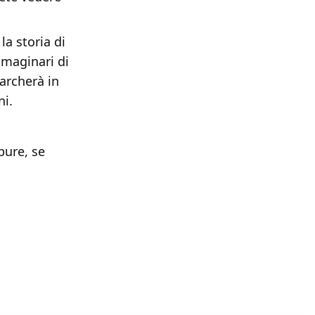
la storia di
mmaginari di
barcherà in
ni.
pure, se