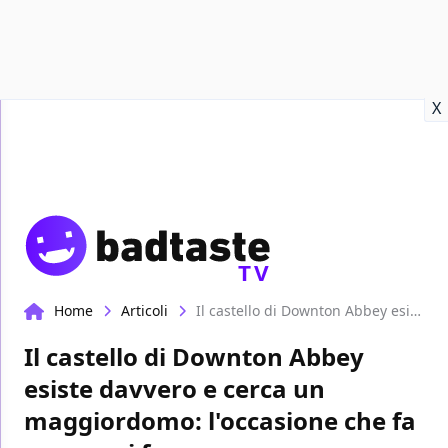
Recensioni
Format video
Marvel
Netflix
Disney+
Prime
X
TV
Home
Articoli
Il castello di Downton Abbey esiste davvero e cerca un maggiordomo: l'occasione che fa sognare i fan
Il castello di Downton Abbey
esiste davvero e cerca un
maggiordomo: l'occasione che fa