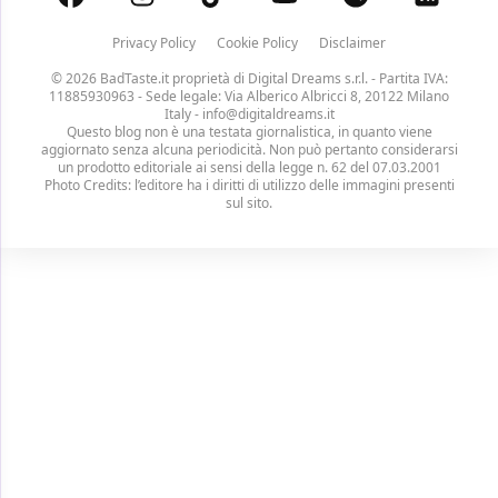
Privacy Policy
Cookie Policy
Disclaimer
© 2026 BadTaste.it proprietà di
Digital Dreams s.r.l.
- Partita IVA:
11885930963 - Sede legale: Via Alberico Albricci 8, 20122 Milano
Italy -
info@digitaldreams.it
Questo blog non è una testata giornalistica, in quanto viene
aggiornato senza alcuna periodicità. Non può pertanto considerarsi
un prodotto editoriale ai sensi della legge n. 62 del 07.03.2001
Photo Credits: l’editore ha i diritti di utilizzo delle immagini presenti
sul sito.