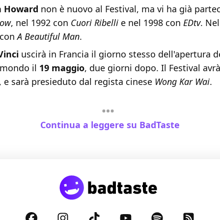
n Howard
non è nuovo al Festival, ma vi ha già parte
low
, nel 1992 con
Cuori Ribelli
e nel 1998 con
EDtv
. Ne
r con
A Beautiful Man
.
Vinci
uscirà in Francia il giorno stesso dell'apertura de
l mondo il
19 maggio
, due giorni dopo. Il Festival avr
 e sarà presieduto dal regista cinese
Wong Kar Wai
.
Continua a leggere su BadTaste