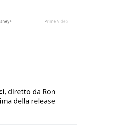
isney+
Prime Video
ci
, diretto da Ron
ima della release