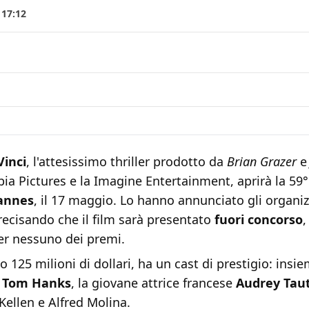
 17:12
Vinci
, l'attesissimo thriller prodotto da
Brian Grazer
ia Pictures e la Imagine Entertainment, aprirà la 59°
Cannes
, il 17 maggio. Lo hanno annunciato gli organiz
recisando che il film sarà presentato
fuori concorso
,
er nessuno dei premi.
to 125 milioni di dollari, ha un cast di prestigio: insie
a
Tom Hanks
, la giovane attrice francese
Audrey Tau
ellen e Alfred Molina.