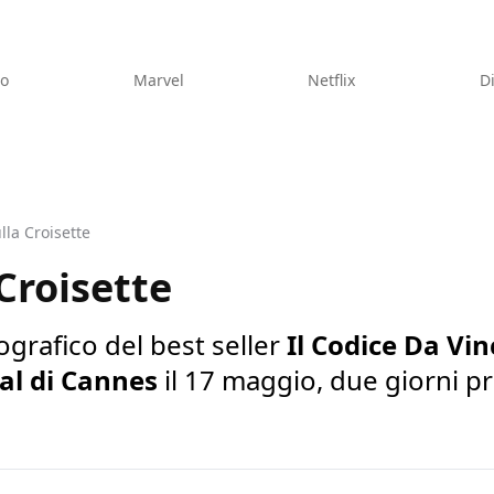
eo
Marvel
Netflix
D
lla Croisette
 Croisette
grafico del best seller
Il Codice Da Vin
val di Cannes
il 17 maggio, due giorni pr