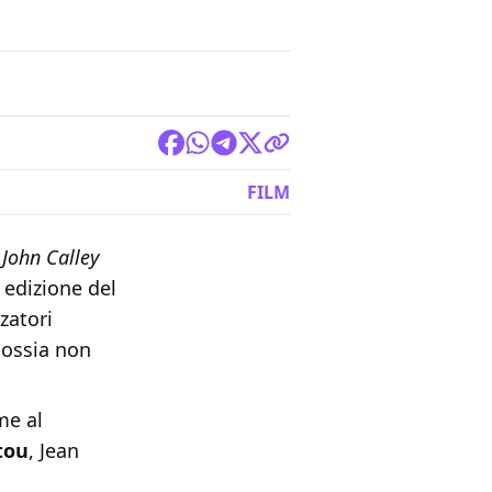
FILM
e
John Calley
 edizione del
zatori
 ossia non
me al
tou
, Jean