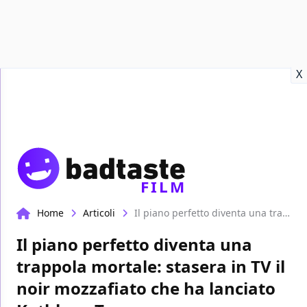
Recensioni
Format video
Marvel
Netflix
Disney+
Prime
X
FILM
Home
Articoli
Il piano perfetto diventa una trappola mortale: stasera in TV il noir mozzafiato che ha lanciato Kathleen Turner
Il piano perfetto diventa una
trappola mortale: stasera in TV il
noir mozzafiato che ha lanciato