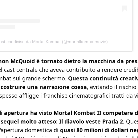
ost condiviso da Mortal Kombat (@mortalkombatmovie)
imon McQuoid è tornato dietro la macchina da pres
l cast centrale che aveva contribuito a rendere credib
mbat sul grande schermo.
Questa continuità creati
 costruire una narrazione coesa
, evitando il rischio
spesso affligge i franchise cinematografici tratti da 
di apertura ha visto Mortal Kombat II competere 
 sequel molto atteso: Il diavolo veste Prada 2
. Que
n'apertura domestica di
quasi 80 milioni di dollari neg