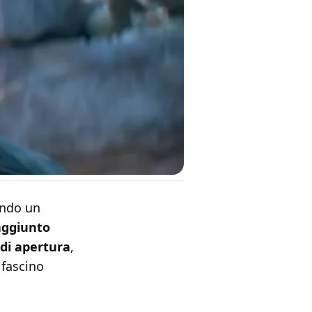
endo un
aggiunto
 di apertura
,
 fascino