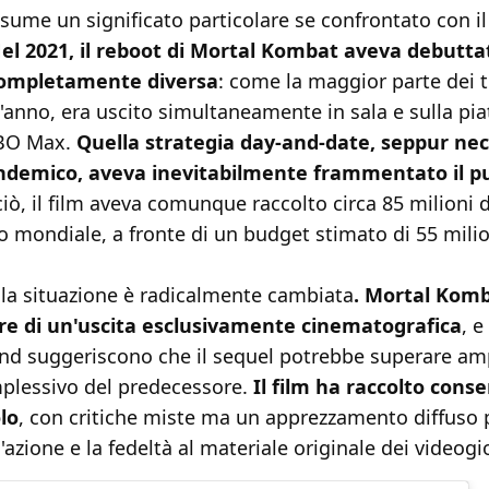
assume un significato particolare se confrontato con i
el 2021, il reboot di Mortal Kombat aveva debutta
completamente diversa
: come la maggior parte dei t
l'anno, era uscito simultaneamente in sala e sulla pi
BO Max.
Quella strategia day-and-date, seppur nec
ndemico, aveva inevitabilmente frammentato il p
ò, il film aveva comunque raccolto circa 85 milioni di
llo mondiale, a fronte di un budget stimato di 55 milio
 la situazione è radicalmente cambiata
. Mortal Komb
re di un'uscita esclusivamente cinematografica
, e
d suggeriscono che il sequel potrebbe superare a
mplessivo del predecessore.
Il film ha raccolto consen
lo
, con critiche miste ma un apprezzamento diffuso p
'azione e la fedeltà al materiale originale dei videogi