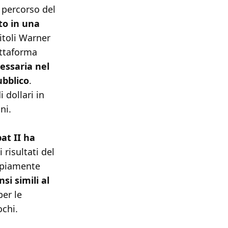
l percorso del
to in una
itoli Warner
attaforma
essaria nel
ubblico
.
 dollari in
ni.
at II ha
 i risultati del
mpiamente
si simili al
er le
ochi.