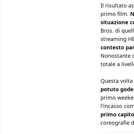
Il risultato 
primo film.
N
situazione 
Bros. di quel
streaming H
contesto pa
Nonostante ci
totale a live
Questa volta
potuto gode
primo weeken
l'incasso co
primo capito
coreografie d