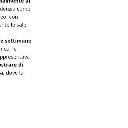
balmente al
videnzia come
neo, con
te le sale.
lle settimane
n cui le
rappresentava
strare di
tà
, dove la