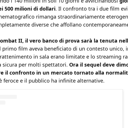
ndo i 140 milioni in soli 10 giorni e avvicinandosi
glo
 500 milioni di dollari
. Il confronto tra i due film e
cinematografico rimanga straordinariamente eteroge
pletamente diverse che affollano contemporaneamen
ombat II, il vero banco di prova sarà la tenuta ne
Il primo film aveva beneficiato di un contesto unico, i
trattenimento in sala erano limitate e lo streaming 
a sicura per molti spettatori.
Ora il sequel deve dimo
e il confronto in un mercato tornato alla normali
 feroce e il pubblico ha infinite alternative.