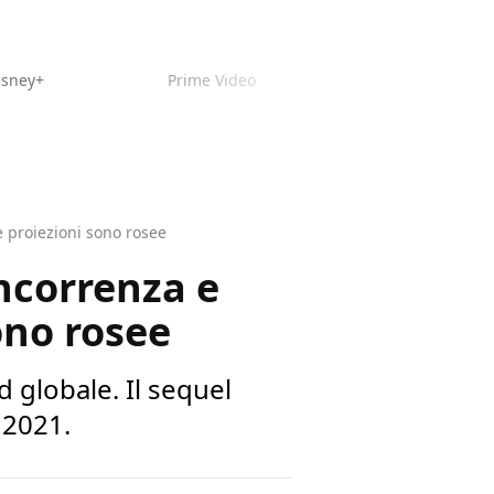
isney+
Prime Video
e proiezioni sono rosee
ncorrenza e
ono rosee
 globale. Il sequel
 2021.