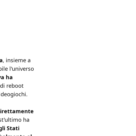
a
, insieme a
ile l'universo
va ha
 di reboot
videogiochi.
direttamente
st'ultimo ha
li Stati