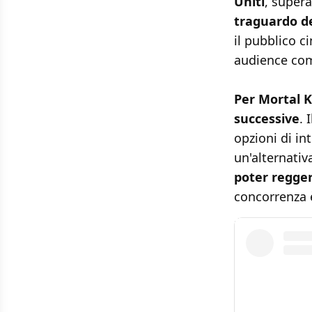
Uniti
, supera
traguardo dei
il pubblico 
audience com
Per Mortal K
successive
. 
opzioni di in
un'alternativ
poter regger
concorrenza è