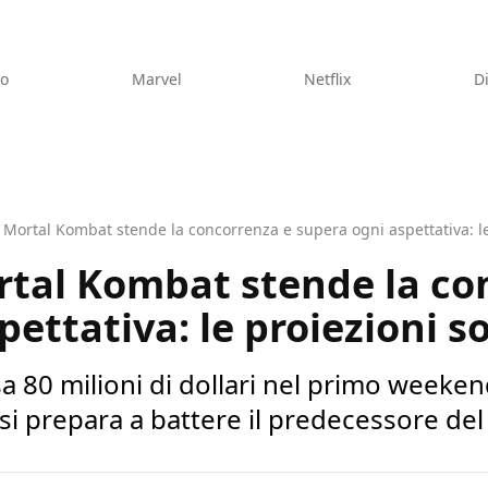
eo
Marvel
Netflix
D
i Mortal Kombat stende la concorrenza e supera ogni aspettativa: l
ortal Kombat stende la co
pettativa: le proiezioni s
 80 milioni di dollari nel primo weekend
 si prepara a battere il predecessore del