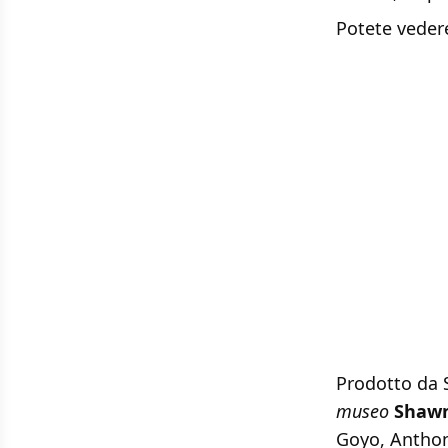
Potete vedere 
Prodotto da 
museo
Shawn
Goyo, Antho