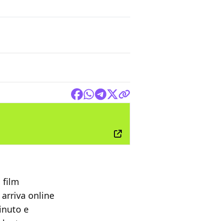
FILM
o film
arriva online
minuto e