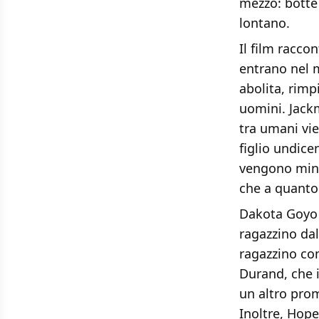
mezzo: botte
lontano.
Il film racco
entrano nel m
abolita, rimp
uomini. Jack
tra umani vie
figlio undice
vengono mina
che a quanto
Dakota Goyo 
ragazzino dal
ragazzino com
Durand, che 
un altro prom
Inoltre, Hop