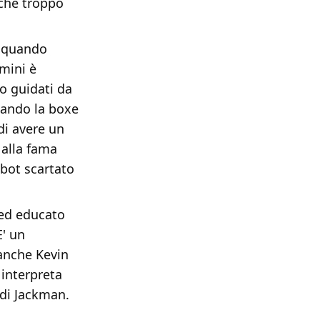
nche troppo
e quando
mini è
io guidati da
uando la boxe
di avere un
 alla fama
obot scartato
 ed educato
E' un
 anche Kevin
interpreta
 di Jackman.