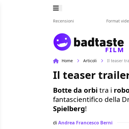
Recensioni
Format vid
FILM
Home
Articoli
Il teaser t
Il teaser trail
Botte da orbi
tra i
robo
fantascientifico della
Spielberg
!
di
Andrea Francesco Berni