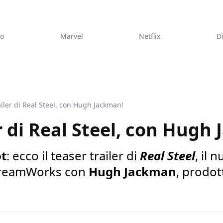
eo
Marvel
Netflix
D
railer di Real Steel, con Hugh Jackman!
er di Real Steel, con Hugh
t
: ecco il teaser trailer di
Real Steel
, il 
 DreamWorks con
Hugh Jackman
, prodo