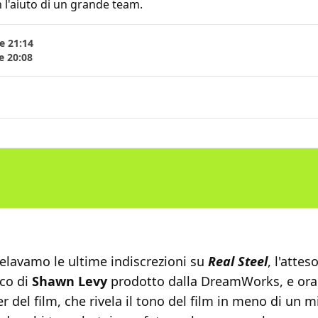
 l'aiuto di un grande team.
e 21:14
e 20:08
svelavamo le ultime indiscrezioni su
Real Steel
, l'attes
ico di
Shawn Levy
prodotto dalla DreamWorks, e ora 
ler del film, che rivela il tono del film in meno di un 