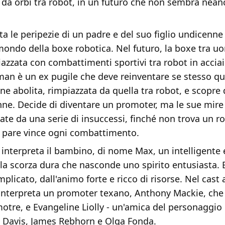
 da orbi tra robot, in un futuro che non sembra nea
nta le peripezie di un padre e del suo figlio undicenn
ondo della boxe robotica. Nel futuro, la boxe tra uo
iazzata con combattimenti sportivi tra robot in accia
man è un ex pugile che deve reinventare se stesso q
ne abolita, rimpiazzata da quella tra robot, e scopre 
nne. Decide di diventare un promoter, ma le sue mire
te da una serie di insuccessi, finché non trova un r
 pare vince ogni combattimento.
interpreta il bambino, di nome Max, un intelligente
la scorza dura che nasconde uno spirito entusiasta. 
plicato, dall'animo forte e ricco di risorse. Nel cast
interpreta un promoter texano, Anthony Mackie, che 
otre, e Evangeline Liolly - un'amica del personaggio
e Davis, James Rebhorn e Olga Fonda.