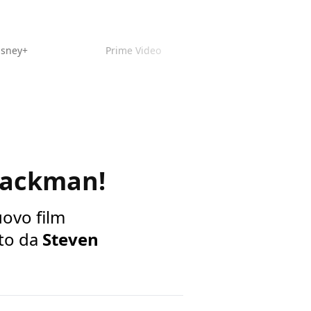
isney+
Prime Video
 Jackman!
nuovo film
tto da
Steven