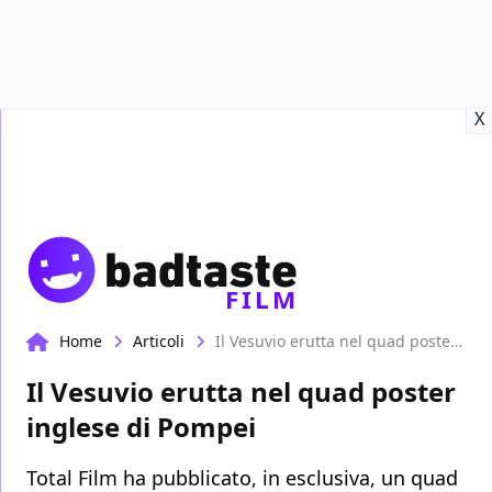
Recensioni
Format video
Marvel
Netflix
Disney+
Prime
X
FILM
Home
Articoli
Il Vesuvio erutta nel quad poster inglese di Pompei
Il Vesuvio erutta nel quad poster
inglese di Pompei
Total Film ha pubblicato, in esclusiva, un quad