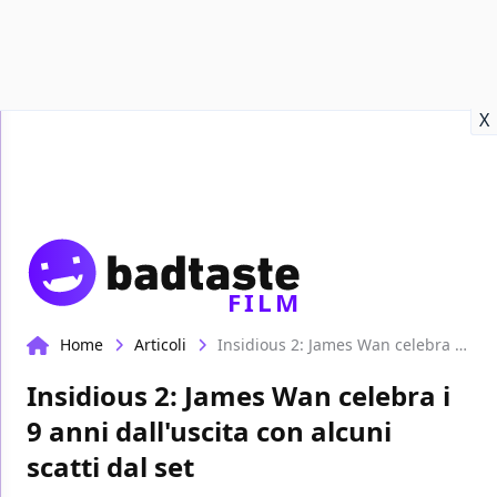
Recensioni
Format video
Marvel
Netflix
Disney+
Prime
X
FILM
Home
Articoli
Insidious 2: James Wan celebra i 9 anni dall'uscita con alcuni scatti dal set
Insidious 2: James Wan celebra i
9 anni dall'uscita con alcuni
scatti dal set