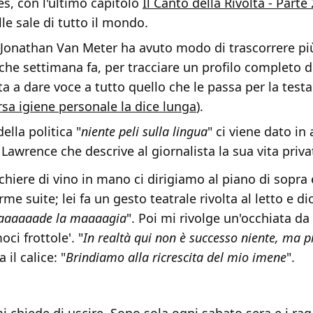
, con l'ultimo capitolo
Il Canto della Rivolta - Parte 
le sale di tutto il mondo.
a Jonathan Van Meter ha avuto modo di trascorrere pi
alche settimana fa, per tracciare un profilo completo de
 a dare voce a tutto quello che le passa per la testa
rsa igiene personale la dice lunga
).
lla politica "
niente peli sulla lingua
" ci viene dato in
 Lawrence che descrive al giornalista la sua vita priva
chiere di vino in mano ci dirigiamo al piano di sopra
me suite; lei fa un gesto teatrale rivolta al letto e dic
aaaaaade la maaaagia
". Poi mi rivolge un'occhiata da
ci frottole'. "
In realtà qui non è successo niente, ma p
a il calice: "
Brindiamo alla ricrescita del mio imene
".