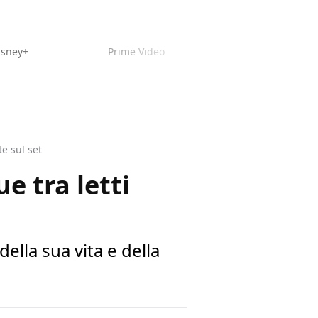
isney+
Prime Video
te sul set
e tra letti
ella sua vita e della