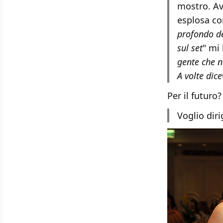
mostro. Ave
esplosa co
profondo de
sul set
" mi 
gente che n
A volte dic
Per il futuro
Voglio diri