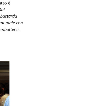
atto è
Dal
 bastarda
mai male con
ombatterci.