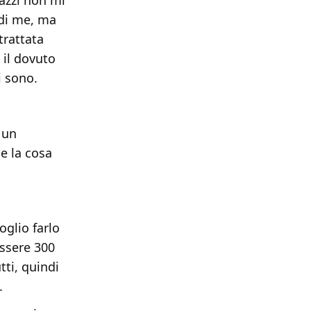
azzi non mi
 di me, ma
trattata
 il dovuto
i sono.
 un
e la cosa
oglio farlo
essere 300
tti, quindi
.