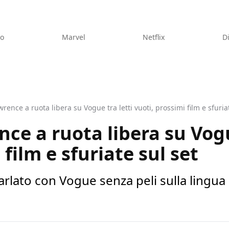
eo
Marvel
Netflix
D
wrence a ruota libera su Vogue tra letti vuoti, prossimi film e sfuria
ce a ruota libera su Vogu
 film e sfuriate sul set
rlato con Vogue senza peli sulla lingua d