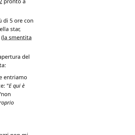
2
pronto a
ù di 5 ore con
lla star,
 (
la smentita
 apertura del
ta:
 e entriamo
e: "
E qui è
 'non
roprio