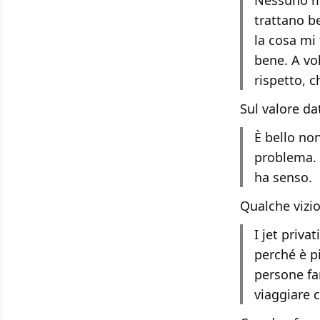
Nessuno mi
trattano b
la cosa mi
bene. A vo
rispetto, 
Sul valore da
È bello no
problema. 
ha senso.
Qualche vizi
I jet priva
perché è p
persone fan
viaggiare 