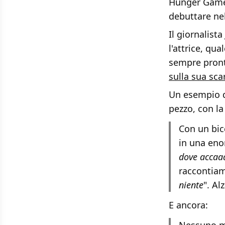
Hunger Games
debuttare nel
Il giornalist
l'attrice, qu
sempre pronta
sulla sua sca
Un esempio de
pezzo, con la
Con un bic
in una enor
dove accaa
raccontiamo
niente
". Alz
E ancora: