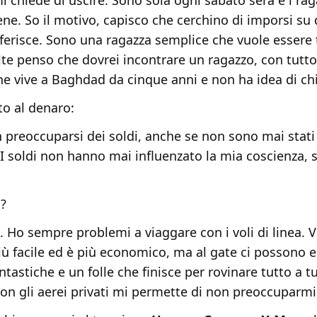
 chiede di uscire. Sono sola ogni sabato sera e i rag
ene. So il motivo, capisco che cerchino di imporsi su
 ferisce. Sono una ragazza semplice che vuole essere 
lte penso che dovrei incontrare un ragazzo, con tutto
che vive a Baghdad da cinque anni e non ha idea di ch
to al denaro:
n preoccuparsi dei soldi, anche se non sono mai stati
I soldi non hanno mai influenzato la mia coscienza, s
o?
ti. Ho sempre problemi a viaggare con i voli di linea. V
iù facile ed è più economico, ma al gate ci possono 
tastiche e un folle che finisce per rovinare tutto a tu
con gli aerei privati mi permette di non preoccuparmi