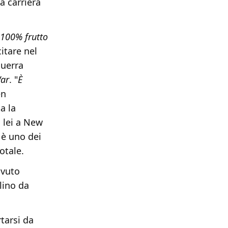
la carriera
 100% frutto
itare nel
guerra
War
. "
È
en
a la
 lei a New
 è uno dei
otale.
avuto
lino da
rtarsi da