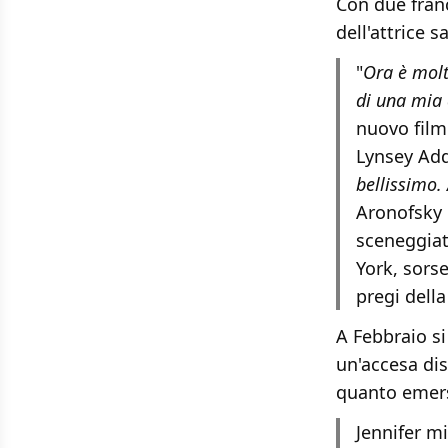
Con due fran
dell'attrice s
"
Ora è molt
di una mia 
nuovo film 
Lynsey Ad
bellissimo.
Aronofsky 
sceneggiat
York, sors
pregi della
A Febbraio si
un'accesa di
quanto emers
Jennifer mi