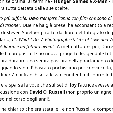
chise oramai al termine -
Hunger Games
e
X-Men
- 
arà tutta dettata dalle sue scelte.
o più difficile. Devo riempire l'anno con film che sono al
decisione
". Due ne ha già prese: ha acconsentito a rec
di Steven Spielberg tratto dal libro del fotografo di 
dario,
It’s What I Do: A Photographer’s Life of Love and 
 Addario è un fottuto genio
". A metà ottobre, poi, Darr
le ha proposto il suo nuovo progetto leggendole tutt
ura durante una serata passata nell'appartamento di
eggiando vino. È bastato pochissimo per convincerla,
 libertà dai franchise: adesso Jennifer ha il controllo t
 era sparsa la voce che sul set di
Joy
l'attrice avesse 
scussione con
David O. Russell
(non proprio un agnel
o nel corso degli anni).
 ha chiarito che era stata lei, e non Russell, a compo