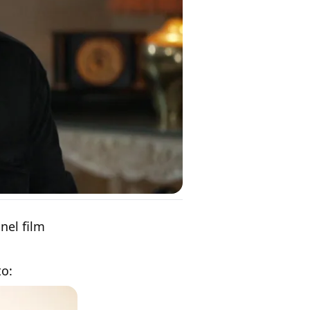
nel film
to: