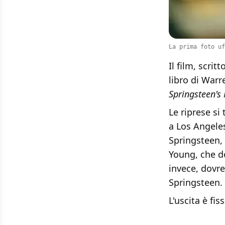
La prima foto uf
Il film, scrit
libro di War
Springsteen's
Le riprese si
a Los Angele
Springsteen, 
Young, che d
invece, dovr
Springsteen.
L'uscita è fis