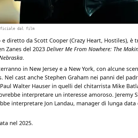
ficiale dal film
to e diretto da Scott Cooper (Crazy Heart, Hostiles), è t
ren Zanes del 2023
Deliver Me From Nowhere: The Makin
 Nebraska
.
 terranno in New Jersey e a New York, con alcune sce
s. Nel cast anche Stephen Graham nei panni del padr
Paul Walter Hauser in quelli del chitarrista Mike Bat
ovrebbe interpretare un interesse amoroso. Jeremy S
ebbe interpretare Jon Landau, manager di lunga data 
sata nel 2025.