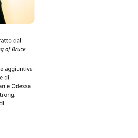
ratto dal
g of Bruce
ne aggiuntive
e di
lan e Odessa
trong,
di