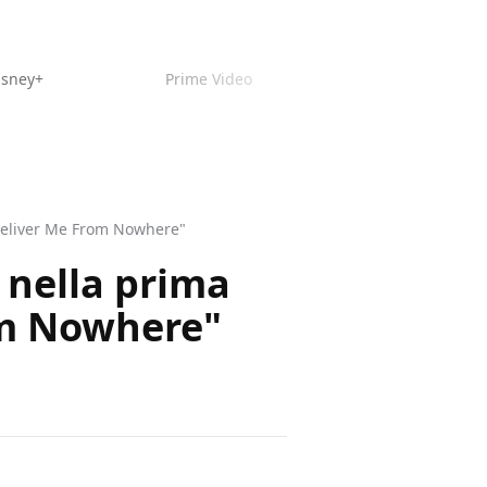
isney+
Prime Video
"Deliver Me From Nowhere"
 nella prima
rom Nowhere"