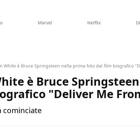
eo
Marvel
Netflix
D
n White è Bruce Springsteen nella prima foto dal film biografico 
hite è Bruce Springsteen
biografico "Deliver Me F
a cominciate