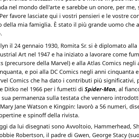
da nel mondo dell'arte e sarebbe un onore, per me, 
er favore lasciate qui i vostri pensieri e le vostre co
to della mia famiglia. È stato il più grande uomo che 
.
yn il 24 gennaio 1930, Romita Sr. si è diplomato all
ustrial Art nel 1947 e ha iniziato a lavorare come fum
 (precursore della Marvel) e alla Atlas Comics negli 
nquanta, e poi alla DC Comics negli anni cinquanta e
vel Comics che ha dato i contributi più significativi,
ve Ditko nel 1966 per i fumetti di
Spider-Man
, al fian
a sua permanenza sulla testata che vennero introdott
 Mary Jane Watson e Kingpin: lavorò a 56 numeri, di
pertine e spinoff della rivista.
aggi da lui disegnati sono Avvoltoio, Hammerhead, Sh
bbie Robertson, il padre di Gwen, George Stacy (suoi