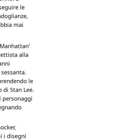
seguire le
ndoglianze,
abbia mai
a Manhattan'
ettista alla
anni
 sessanta.
 prendendo le
co di Stan Lee.
i personaggi
segnando
ocker,
 i disegni