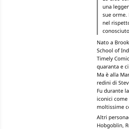
una leggen
sue orme. P
nel rispet
conosciuto
Nato a Brookl
School of Ind
Timely Comics
quaranta e ci
Ma è alla Mar
redini di Ste
Fu durante l
iconici come
moltissime co
Altri person
Hobgoblin, Ro