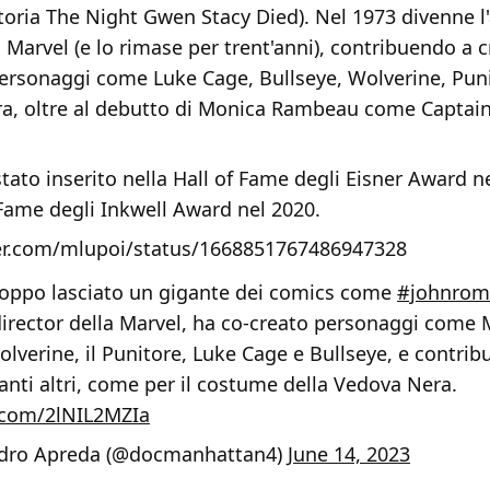
storia The Night Gwen Stacy Died). Nel 1973 divenne l'
la Marvel (e lo rimase per trent'anni), contribuendo a 
personaggi come Luke Cage, Bullseye, Wolverine, Puni
gra, oltre al debutto di Monica Rambeau come Captain
stato inserito nella Hall of Fame degli Eisner Award n
 Fame degli Inkwell Award nel 2020.
ter.com/mlupoi/status/1668851767486947328
roppo lasciato un gigante dei comics come
#johnromi
director della Marvel, ha co-creato personaggi come 
lverine, il Punitore, Luke Cage e Bullseye, e contribu
anti altri, come per il costume della Vedova Nera.
r.com/2lNIL2MZIa
dro Apreda (@docmanhattan4)
June 14, 2023