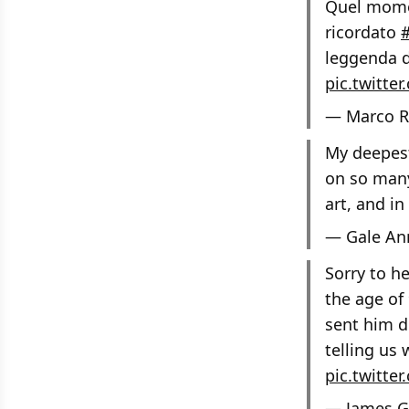
Quel mom
ricordato
leggenda d
pic.twitte
— Marco R
My deepest
on so many
art, and in
— Gale An
Sorry to h
the age of
sent him d
telling us
pic.twitt
— James 