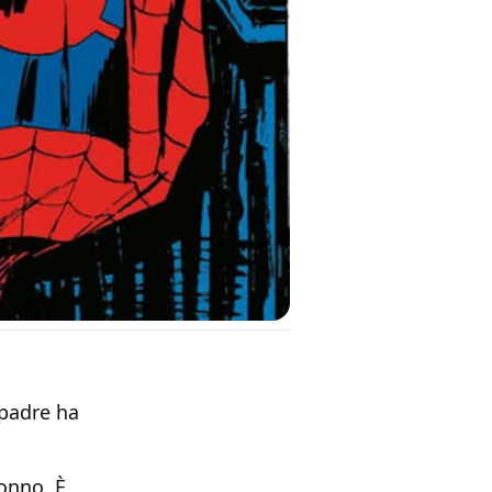
 padre ha
onno. È