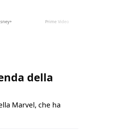
isney+
Prime Video
genda della
ella Marvel, che ha