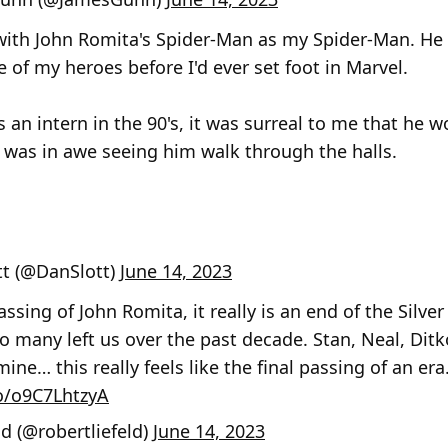
with John Romita's Spider-Man as my Spider-Man. He
 of my heroes before I'd ever set foot in Marvel.
 an intern in the 90's, it was surreal to me that he 
 I was in awe seeing him walk through the halls.
tt (@DanSlott)
June 14, 2023
ssing of John Romita, it really is an end of the Silve
o many left us over the past decade. Stan, Neal, Ditk
ine… this really feels like the final passing of an era
co/o9C7LhtzyA
ld (@robertliefeld)
June 14, 2023