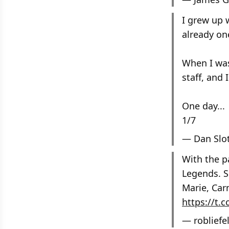
I grew up 
already one
When I was
staff, and
One day...
1/7
— Dan Slo
With the pa
Legends. S
Marie, Carm
https://t.
— robliefe