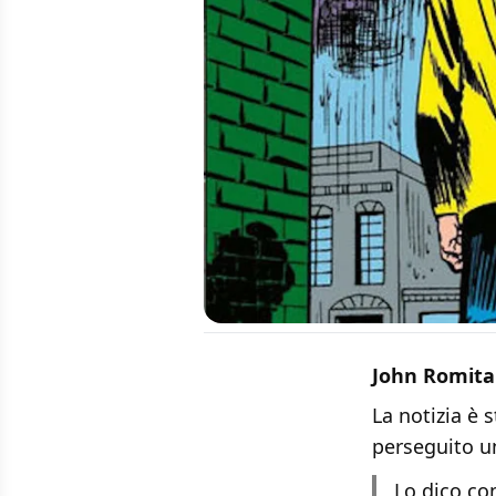
John Romita
La notizia è 
perseguito u
Lo dico co