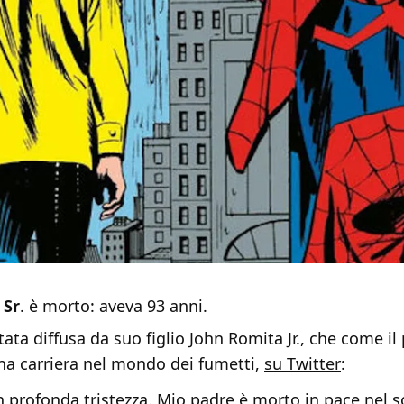
 Sr
. è morto: aveva 93 anni.
stata diffusa da suo figlio John Romita Jr., che come il
na carriera nel mondo dei fumetti,
su Twitter
:
n profonda tristezza. Mio padre è morto in pace nel s