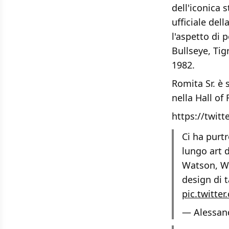
dell'iconica 
ufficiale del
l'aspetto di 
Bullseye, Ti
1982.
Romita Sr. è 
nella Hall of
https://twit
Ci ha purt
lungo art 
Watson, Wo
design di t
pic.twitte
— Alessan