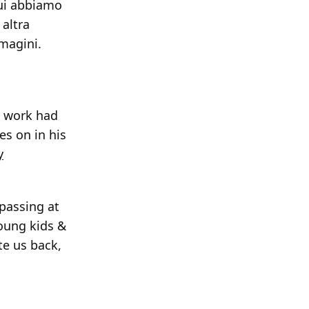
 cui abbiamo
 altra
magini.
s work had
es on in his
y
 passing at
oung kids &
e us back,