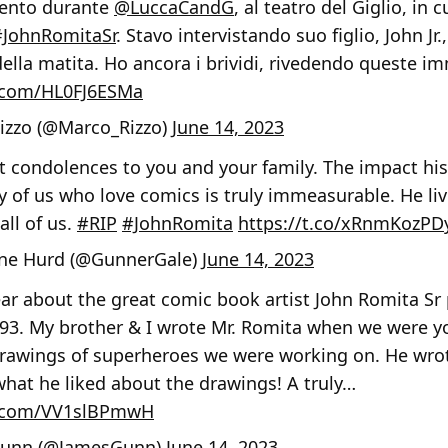
ento durante
@LuccaCandG
, al teatro del Giglio, in
#JohnRomitaSr
. Stavo intervistando suo figlio, John Jr.,
ella matita. Ho ancora i brividi, rivedendo queste im
r.com/HL0FJ6ESMa
izzo (@Marco_Rizzo)
June 14, 2023
 condolences to you and your family. The impact hi
 of us who love comics is truly immeasurable. He liv
 all of us.
#RIP
#JohnRomita
https://t.co/xRnmKozPD
ne Hurd (@GunnerGale)
June 14, 2023
ear about the great comic book artist John Romita Sr
 93. My brother & I wrote Mr. Romita when we were y
rawings of superheroes we were working on. He wrot
 what he liked about the drawings! A truly…
er.com/VV1slBPmwH
Gunn (@JamesGunn)
June 14, 2023