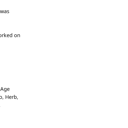
 was
worked on
r Age
o, Herb,
.