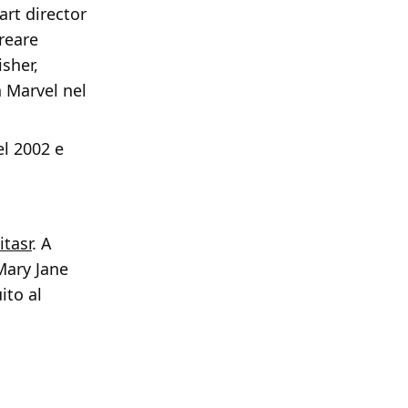
art director
creare
sher,
 Marvel nel
el 2002 e
tasr
. A
Mary Jane
ito al