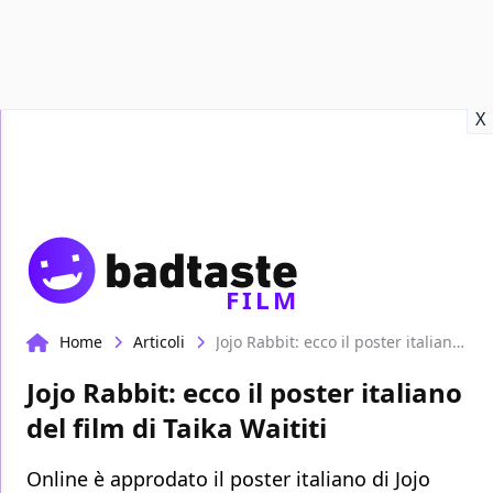
Recensioni
Format video
Marvel
Netflix
Disney+
Prime
X
FILM
Home
Articoli
Jojo Rabbit: ecco il poster italiano del film di Taika Waititi
Jojo Rabbit: ecco il poster italiano
del film di Taika Waititi
Online è approdato il poster italiano di Jojo