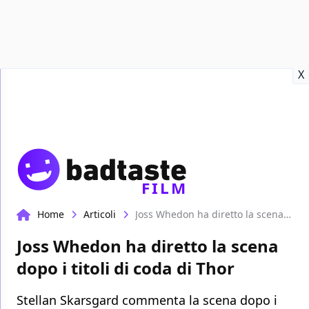
Recensioni
Format video
Marvel
Netflix
Disney+
Prime
X
FILM
Home
Articoli
Joss Whedon ha diretto la scena dopo i titoli di coda di Thor
Joss Whedon ha diretto la scena
dopo i titoli di coda di Thor
Stellan Skarsgard commenta la scena dopo i