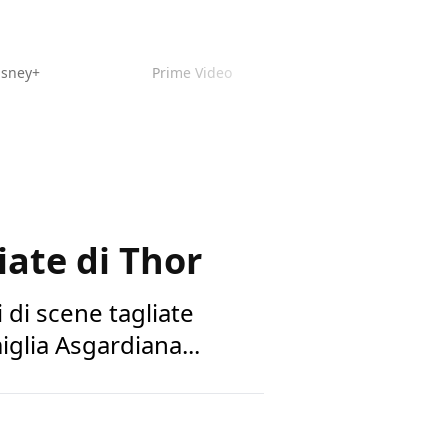
isney+
Prime Video
iate di Thor
 di scene tagliate
glia Asgardiana...