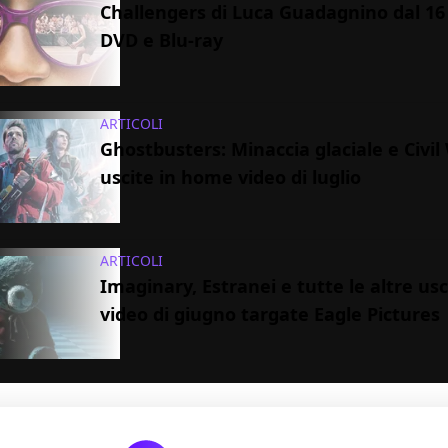
Challengers di Luca Guadagnino dal 16 
DVD e Blu-ray
ARTICOLI
Ghostbusters: Minaccia glaciale e Civil 
uscite in home video di luglio
ARTICOLI
Imaginary, Estranei e tutte le altre u
video di giugno targate Eagle Pictures