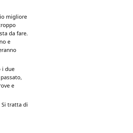
io migliore
 troppo
sta da fare.
ino e
ceranno
 i due
 passato,
rove e
Si tratta di