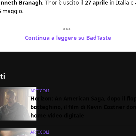
enneth Branagh
, Thor è uscito il
27 aprile
in Italia e
 6 maggio.
Continua a leggere su BadTaste
ti
ARTICOLI
Horizon: An American Saga, dopo il flop
botteghino, il film di Kevin Costner do
home video digitale
ARTICOLI