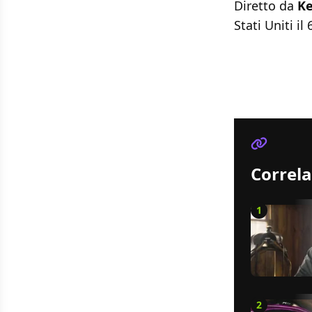
Diretto da
K
Stati Uniti il
Correla
1
2