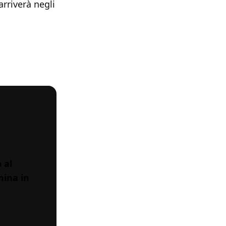
 arriverà negli
 al
mina in