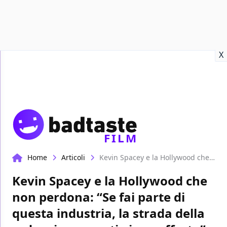
Recensioni
Format video
Marvel
Netflix
Disney+
Prime
X
FILM
Home
Articoli
Kevin Spacey e la Hollywood che non perdona: “Se fai parte di questa industria, la strada della redenzione non ti viene offerta”
Kevin Spacey e la Hollywood che
non perdona: “Se fai parte di
questa industria, la strada della