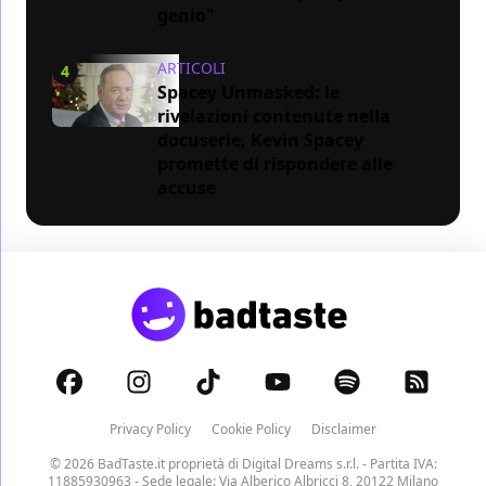
genio"
ARTICOLI
4
Spacey Unmasked: le
rivelazioni contenute nella
docuserie, Kevin Spacey
promette di rispondere alle
accuse
Privacy Policy
Cookie Policy
Disclaimer
© 2026 BadTaste.it proprietà di
Digital Dreams s.r.l.
- Partita IVA:
11885930963 - Sede legale: Via Alberico Albricci 8, 20122 Milano