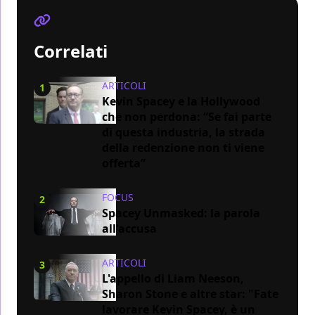
Correlati
ARTICOLI
1
Kevin Spacey e la Hollywood
che non perdona: “Se fai parte
di questa industria, la strada
della redenzione non ti viene
offerta”
FOCUS
2
Spacey Unmasked: la parola
all'accusa
ARTICOLI
3
L'appello di Liam Neeson,
Sharon Stone e altre star: "Fate
lavorare Kevin Spacey, è un