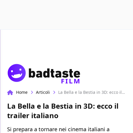
Recensioni
Format video
Marvel
Netflix
D
FILM
Home
Articoli
La Bella e la Bestia in 3D: ecco il trailer italiano
La Bella e la Bestia in 3D: ecco il
trailer italiano
Si prepara a tornare nei cinema italiani a