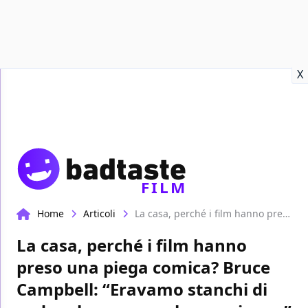
Recensioni
Format video
Marvel
Netflix
Disney+
Prime
X
FILM
Home
Articoli
La casa, perché i film hanno preso una piega comica? Bruce Campbell: “Eravamo stanchi di vedere le persone che svenivano”
La casa, perché i film hanno
preso una piega comica? Bruce
Campbell: “Eravamo stanchi di