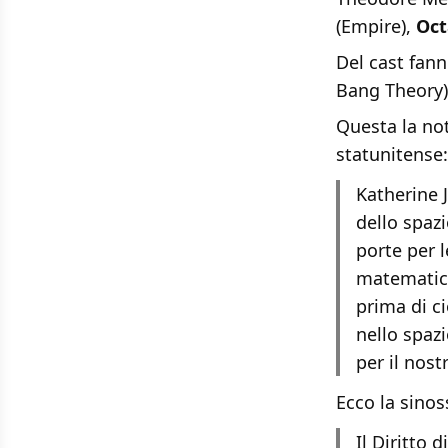
(Empire),
Oct
Del cast fann
Bang Theory)
Questa la not
statunitense:
Katherine 
dello spaz
porte per l
matematica
prima di ci
nello spaz
per il nost
Ecco la sinoss
Il Diritto 