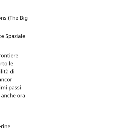
ons (The Big
te Spaziale
rontiere
rto le
lità di
ancor
rimi passi
 anche ora
erine