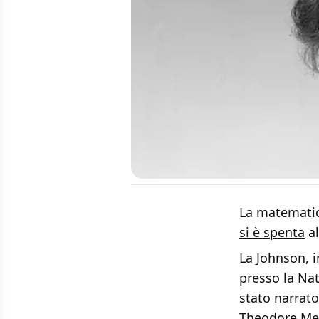
La matematic
si è spenta
al
La Johnson, 
presso la Na
stato narrato
Theodore Mel