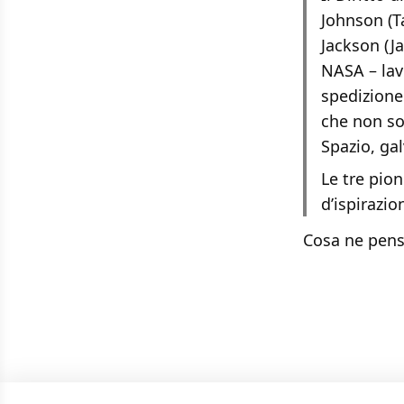
Johnson (T
Jackson (Ja
NASA – lav
spedizione
che non sol
Spazio, ga
Le tre pio
d’ispirazio
Cosa ne pensa