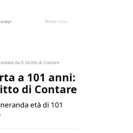
isney+
Prime Video
ontata da Il Diritto di Contare
ta a 101 anni:
ritto di Contare
eneranda età di 101
e