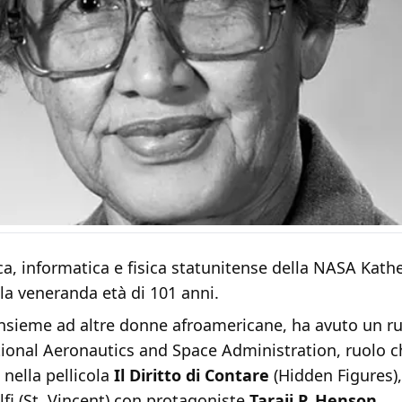
a, informatica e fisica statunitense della NASA Kath
la veneranda età di 101 anni.
insieme ad altre donne afroamericane, ha avuto un ru
tional Aeronautics and Space Administration, ruolo c
 nella pellicola
Il Diritto di Contare
(Hidden Figures),
fi (St. Vincent) con protagoniste
Taraji P. Henson