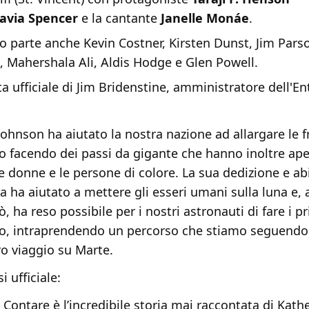
avia Spencer
e la cantante
Janelle Monáe
.
o parte anche Kevin Costner, Kirsten Dunst, Jim Pars
, Mahershala Ali, Aldis Hodge e Glen Powell.
a ufficiale di Jim Bridenstine, amministratore dell'En
Johnson ha aiutato la nostra nazione ad allargare le f
io facendo dei passi da gigante che hanno inoltre ape
e donne e le persone di colore. La sua dedizione e abi
 ha aiutato a mettere gli esseri umani sulla luna e, 
ò, ha reso possibile per i nostri astronauti di fare i p
io, intraprendendo un percorso che stiamo seguendo
ro viaggio su Marte.
i ufficiale:
di Contare è l’incredibile storia mai raccontata di Kath