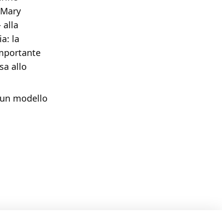
 Mary
 alla
a: la
importante
sa allo
e un modello