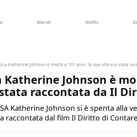
eo
Marvel
Netflix
D
ca Katherine Johnson è morta a 101 anni: la sua vita era stata racc
 Katherine Johnson è mor
 stata raccontata da Il Di
SA Katherine Johnson si è spenta alla v
ta raccontata dal film Il Diritto di Contar