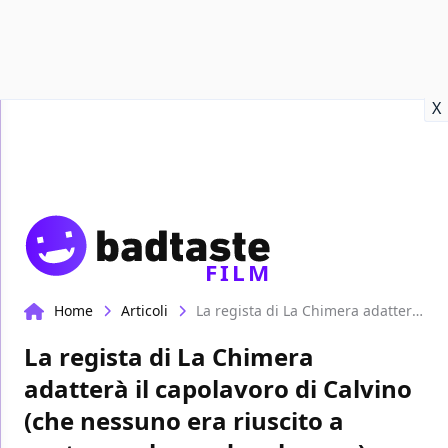
Recensioni
Format video
Marvel
Netflix
Disney+
Prime
X
FILM
Home
Articoli
La regista di La Chimera adatterà il capolavoro di Calvino (che nessuno era riuscito a portare sul grande schermo)
La regista di La Chimera
adatterà il capolavoro di Calvino
(che nessuno era riuscito a