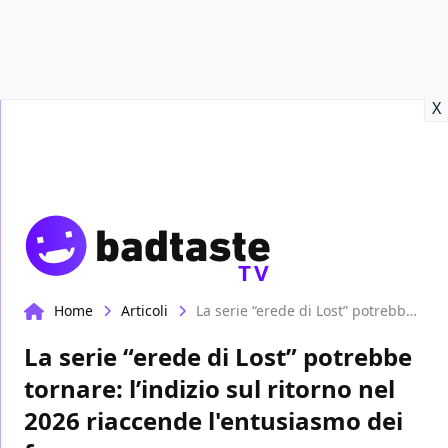
Recensioni
Format video
Marvel
Netflix
Disney+
Prime
X
TV
Home
Articoli
La serie “erede di Lost” potrebbe tornare: l’indizio sul ritorno nel 2026 riaccende l'entusiasmo dei fan
La serie “erede di Lost” potrebbe
tornare: l’indizio sul ritorno nel
2026 riaccende l'entusiasmo dei