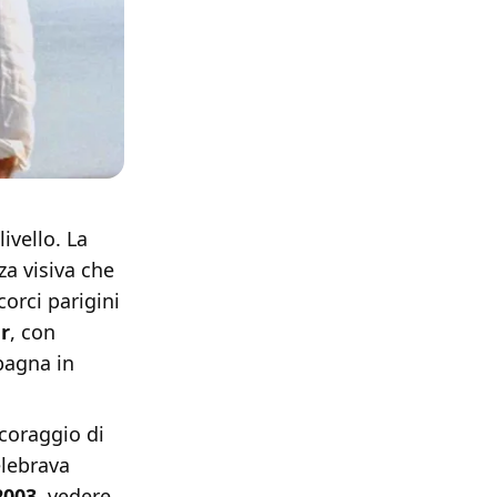
ivello. La
za visiva che
corci parigini
r
, con
pagna in
 coraggio di
elebrava
2003
, vedere