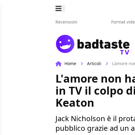
Recensioni
Format vid
TV
Home
Articoli
L'amore non
L'amore non h
in TV il colpo 
Keaton
Jack Nicholson è il pro
pubblico grazie ad un am