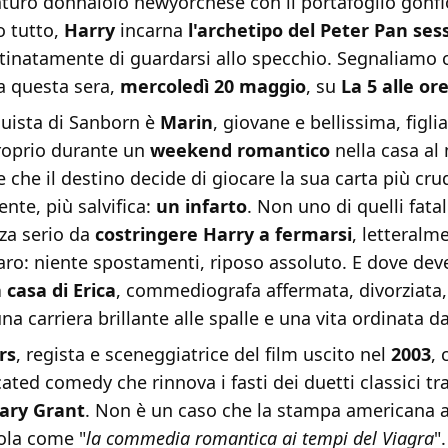
turo donnaiolo newyorchese con il portafoglio gonfio
o tutto,
Harry
incarna
l'archetipo del Peter Pan se
stinatamente di guardarsi allo specchio. Segnaliamo c
a questa sera,
mercoledì 20 maggio
, su
La 5 alle or
quista di Sanborn è
Marin
, giovane e bellissima, figlia
proprio durante un
weekend romantico
nella casa al
che il destino decide di giocare la sua carta più crud
nte, più salvifica:
un infarto
. Non uno di quelli fatal
za serio da
costringere Harry a fermarsi
, letteralme
aro: niente spostamenti, riposo assoluto. E dove dev
 casa di Erica
, commediografa affermata, divorziata
a carriera brillante alle spalle e una vita ordinata da
rs
, regista e sceneggiatrice del film uscito nel
2003
, 
ated comedy che rinnova i fasti dei duetti classici tr
ary Grant
. Non è un caso che la stampa americana a
ola come "
la commedia romantica ai tempi del Viagra
"