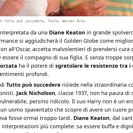
n Tutto può succedere, fonte: Warner Bros.
 interpretata da una
Diane Keaton
in grande spolvero
rmance si aggiudicherà il Golden Globe come miglior 
n all'Oscar, accetta malvolentieri di prendersi cura
essere il compagno di sua figlia. E senza troppe sor
forzata
ha il potere di
sgretolare le resistenze tra i
sentimenti profondi.
 di
Tutto può succedere
risiede nella straordinaria c
onisti.
Jack Nicholson
, classe 1937, non ha paura di 
vulnerabile, persino ridicolo. Il suo Harry non è un er
 un uomo spaventato che scopre di avere un cuore p
va fosse ormai troppo tardi.
Diane Keaton
, dal can
 interpretazioni più complete: sa essere buffa e digni