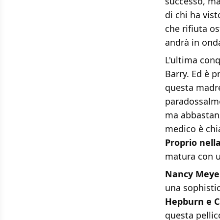
successo, ma
di chi ha vist
che rifiuta o
andrà in ond
L'ultima con
Barry. Ed è 
questa madre 
paradossalme
ma abbastan
medico è chi
Proprio nella
matura con un
Nancy Meye
una sophistic
Hepburn e C
questa pellic