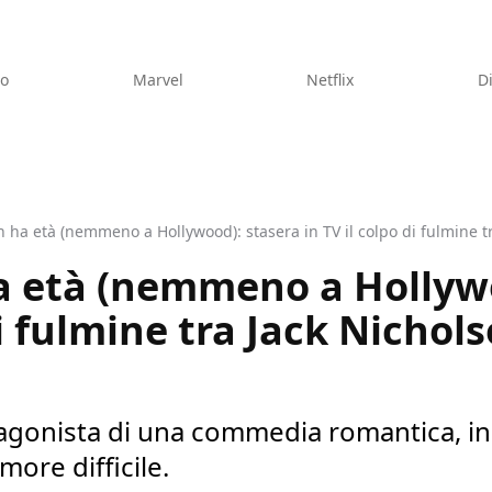
eo
Marvel
Netflix
D
 ha età (nemmeno a Hollywood): stasera in TV il colpo di fulmine t
a età (nemmeno a Hollywo
di fulmine tra Jack Nichol
tagonista di una commedia romantica, in 
ore difficile.