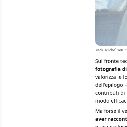
Jack Nicholson i
Sul fronte te
fotografia d
valorizza le 
dell'epilogo
contributi d
modo efficace
Ma forse il v
aver raccon
quasi esclusi