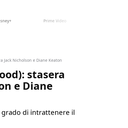
isney+
Prime Video
ra Jack Nicholson e Diane Keaton
od): stasera
son e Diane
grado di intrattenere il