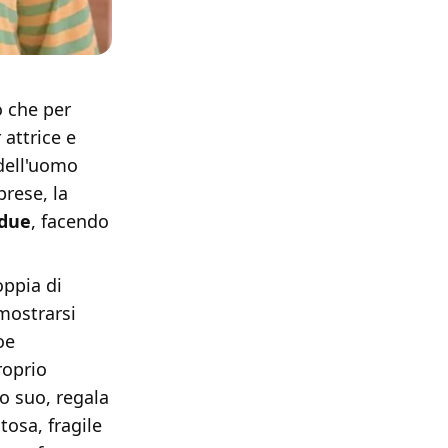
 che per
attrice e
 dell'uomo
prese, la
 due
, facendo
oppia di
mostrarsi
oe
roprio
to suo, regala
tosa, fragile