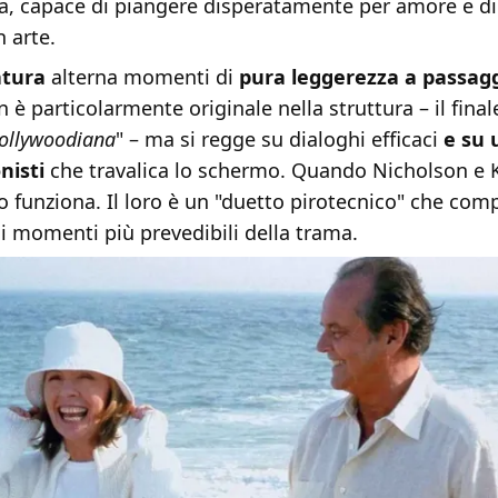
a, capace di piangere disperatamente per amore e di
n arte.
atura
alterna momenti di
pura leggerezza a passagg
n è particolarmente originale nella struttura – il final
hollywoodiana
" – ma si regge su dialoghi efficaci
e su 
nisti
che travalica lo schermo. Quando Nicholson e
o funziona. Il loro è un "duetto pirotecnico" che co
 momenti più prevedibili della trama.