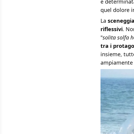
e determinat
quel dolore i
La
sceneggi
riflessivi
. No
"
solita solfa 
tra i protago
insieme, tutt
ampiamente i