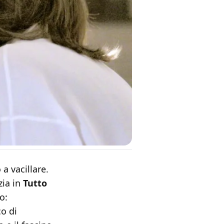
a vacillare.
zia in
Tutto
o:
co di