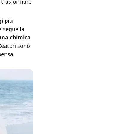
 trasformare
i più
e segue la
una chimica
 Keaton sono
mpensa