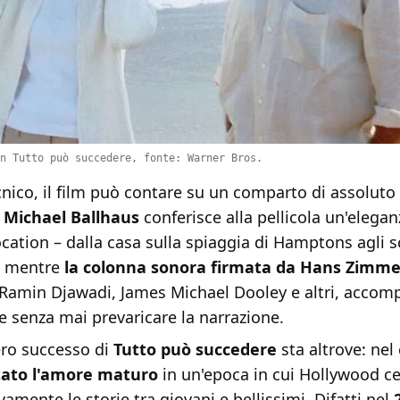
n Tutto può succedere, fonte: Warner Bros.
cnico, il film può contare su un comparto di assoluto l
i Michael Ballhaus
conferisce alla pellicola un'elegan
location – dalla casa sulla spiaggia di Hamptons agli s
 – mentre
la colonna sonora firmata da Hans Zimme
i Ramin Djawadi, James Michael Dooley e altri, accom
 senza mai prevaricare la narrazione.
ero successo di
Tutto può succedere
sta altrove: nel
tato l'amore maturo
in un'epoca in cui Hollywood c
vamente le storie tra giovani e bellissimi. Difatti nel