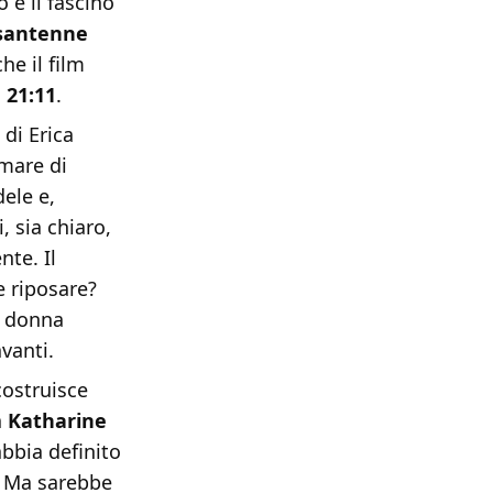
 e il fascino
ssantenne
he il film
e 21:11
.
 di Erica
 mare di
ele e,
i, sia chiaro,
nte. Il
e riposare?
, donna
vanti.
costruisce
a
Katharine
bbia definito
. Ma sarebbe