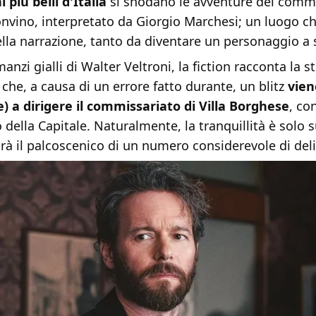
 più belli d'Italia
si snodano le avventure del comm
nvino, interpretato da Giorgio Marchesi; un luogo ch
lla narrazione, tanto da diventare un personaggio a 
anzi gialli di Walter Veltroni, la fiction racconta la s
he, a causa di un errore fatto durante, un blitz
vien
re) a dirigere il commissariato di Villa Borghese
, co
o della Capitale. Naturalmente, la tranquillità è solo s
sarà il palcoscenico di un numero considerevole di delit