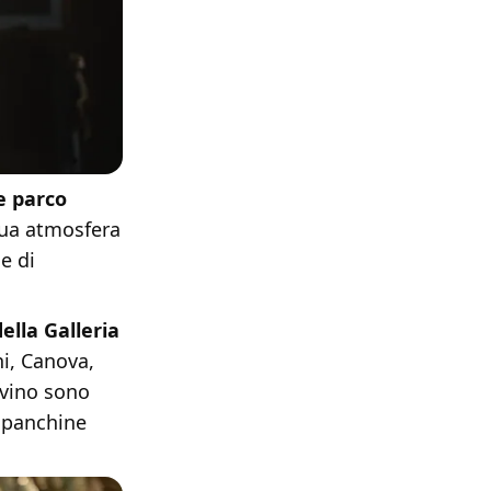
e parco
sua atmosfera
e di
ella Galleria
ni, Canova,
nvino sono
e panchine