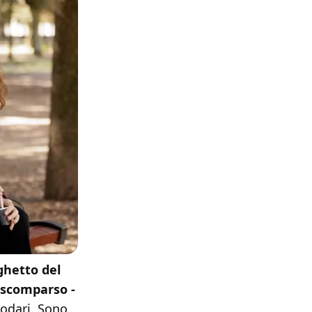
ghetto del
 scomparso -
Nodari. Sono