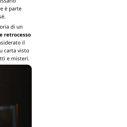
issario
e è parte
sé.
toria di un
e retrocesso
nsiderato il
u carta visto
ti e misteri.