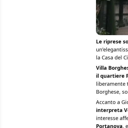
Le riprese s
un'elegantiss
la Casa del C
Villa Borghe
il quartiere 
liberamente t
Borghese, son
Accanto a Gi
interpreta 
interesse aff
Portanova
, 