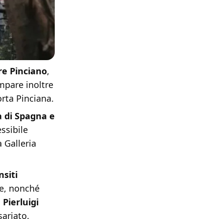
re Pinciano
,
mpare inoltre
orta Pinciana.
a di Spagna e
essibile
 Galleria
nsiti
ce, nonché
 Pierluigi
ariato.