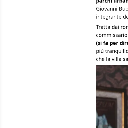
parchi urbani
Giovanni Buo
integrante de
Tratta dai rom
commissario c
(si fa per di
più tranquill
che la villa 