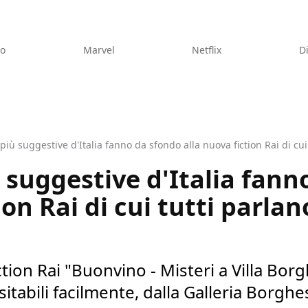
eo
Marvel
Netflix
D
 più suggestive d'Italia fanno da sfondo alla nuova fiction Rai di cui
ù suggestive d'Italia fann
ion Rai di cui tutti parlan
iction Rai "Buonvino - Misteri a Villa Bo
itabili facilmente, dalla Galleria Borghe