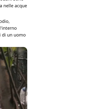
ia nelle acque
odio,
l'interno
iti di un uomo