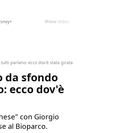
isney+
Prime Video
 tutti parlano: ecco dov'è stata girata
o da sfondo
o: ecco dov'è
rghese" con Giorgio
se al Bioparco.