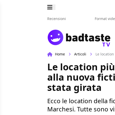
Recensioni
Format vid
TV
Home
Articoli
Le location
Le location pi
alla nuova fict
stata girata
Ecco le location della f
Marchesi. Tutte sono vis