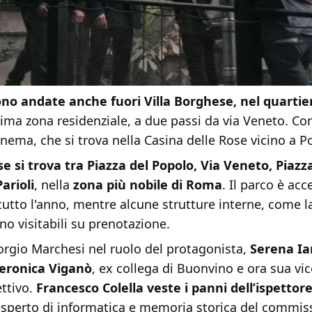
ono andate anche fuori Villa Borghese, nel quartie
ima zona residenziale, a due passi da via Veneto. Co
inema, che si trova nella Casina delle Rose vicino a P
se si trova tra Piazza del Popolo, Via Veneto, Piazz
Parioli
, nella
zona più nobile di Roma
. Il parco è acc
utto l'anno, mentre alcune strutture interne, come la
o visitabili su prenotazione.
orgio Marchesi nel ruolo del protagonista,
Serena Ia
Veronica Viganò
, ex collega di Buonvino e ora sua vi
ettivo.
Francesco Colella veste i panni dell’ispettore
esperto di informatica e memoria storica del commiss