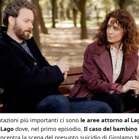
ntazioni più importanti ci sono
le aree attorno al La
 Lago
dove, nel primo episodio,
Il caso del bambino
concentra la scena del presunto suicidio di Girolamo 