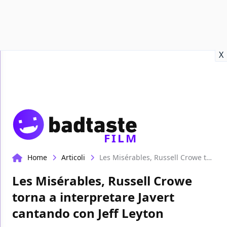
Recensioni
Format video
Marvel
Netflix
Disney+
Prime
X
FILM
Home
Articoli
Les Misérables, Russell Crowe torna a interpretare Javert cantando con Jeff Leyton
Les Misérables, Russell Crowe
torna a interpretare Javert
cantando con Jeff Leyton