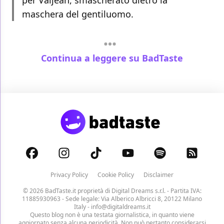
per Valjean, smascherato dietro la
maschera del gentiluomo.
Continua a leggere su BadTaste
Privacy Policy
Cookie Policy
Disclaimer
© 2026 BadTaste.it proprietà di
Digital Dreams s.r.l.
- Partita IVA:
11885930963 - Sede legale: Via Alberico Albricci 8, 20122 Milano
Italy -
info@digitaldreams.it
Questo blog non è una testata giornalistica, in quanto viene
aggiornato senza alcuna periodicità. Non può pertanto considerarsi