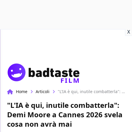
Recensioni
Format video
Marvel
Netflix
Disney+
Prime
X
FILM
Home
Articoli
"L'IA è qui, inutile combatterla": Demi Moore a Cannes 2026 svela cosa non avrà mai
"L'IA è qui, inutile combatterla":
Demi Moore a Cannes 2026 svela
cosa non avrà mai