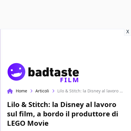
Recensioni
Format video
Marvel
Netflix
Disney+
Prime
X
FILM
Home
Articoli
Lilo & Stitch: la Disney al lavoro sul film, a bordo il produttore di LEGO Movie
Lilo & Stitch: la Disney al lavoro
sul film, a bordo il produttore di
LEGO Movie