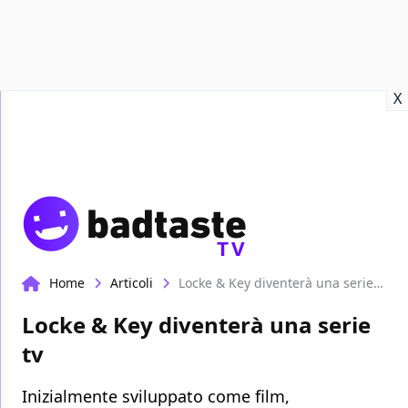
Recensioni
Format video
Marvel
Netflix
Disney+
Prime
X
TV
Home
Articoli
Locke & Key diventerà una serie tv
Locke & Key diventerà una serie
tv
Inizialmente sviluppato come film,