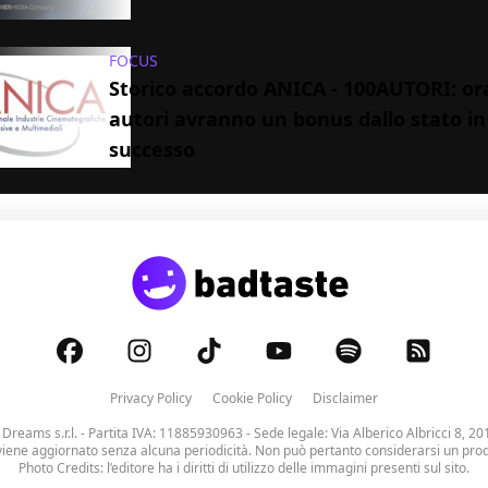
FOCUS
Storico accordo ANICA - 100AUTORI: ora
autori avranno un bonus dallo stato in
successo
Privacy Policy
Cookie Policy
Disclaimer
 Dreams s.r.l.
- Partita IVA: 11885930963 - Sede legale: Via Alberico Albricci 8, 20
viene aggiornato senza alcuna periodicità. Non può pertanto considerarsi un prodo
Photo Credits: l’editore ha i diritti di utilizzo delle immagini presenti sul sito.