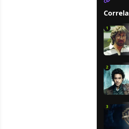
Correla
1
2
3