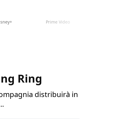
isney+
Prime Video
ling Ring
ompagnia distribuirà in
..