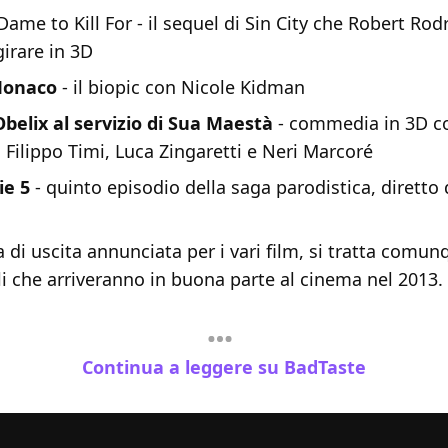
 Dame to Kill For - il sequel di Sin City che Robert Rod
girare in 3D
Monaco
- il biopic con Nicole Kidman
Obelix al servizio di Sua Maestà
- commedia in 3D c
 Filippo Timi, Luca Zingaretti e Neri Marcoré
ie 5
- quinto episodio della saga parodistica, dirett
di uscita annunciata per i vari film, si tratta comun
toli che arriveranno in buona parte al cinema nel 2013.
Continua a leggere su BadTaste