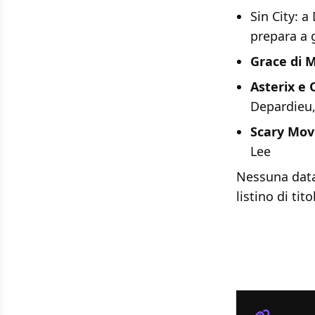
Sin City: a
prepara a 
Grace di 
Asterix e 
Depardieu,
Scary Mov
Lee
Nessuna data 
listino di ti