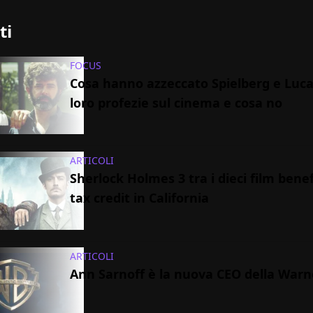
ti
FOCUS
Cosa hanno azzeccato Spielberg e Luca
loro profezie sul cinema e cosa no
ARTICOLI
Sherlock Holmes 3 tra i dieci film benef
tax credit in California
ARTICOLI
Ann Sarnoff è la nuova CEO della Warn