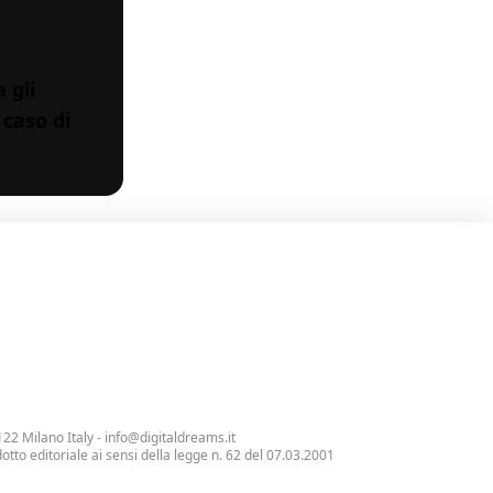
 gli
 caso di
122 Milano Italy -
info@digitaldreams.it
tto editoriale ai sensi della legge n. 62 del 07.03.2001