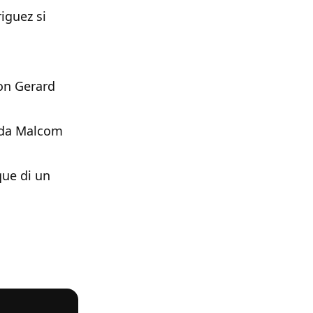
riguez si
on Gerard
o da Malcom
que di un