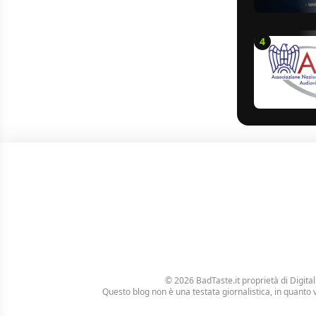
4
© 2026 BadTaste.it proprietà di
Digital
Questo blog non è una testata giornalistica, in quanto 