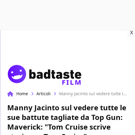
Recensioni
Format video
Marvel
Netflix
Disney+
Prime
X
FILM
Home
Articoli
Manny Jacinto sul vedere tutte le sue battute tagliate da Top Gun: Maverick: "Tom Cruise scrive storie per Tom Cruise"
Manny Jacinto sul vedere tutte le
sue battute tagliate da Top Gun:
Maverick: "Tom Cruise scrive