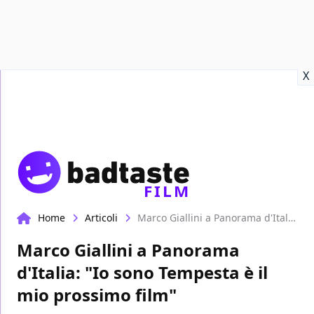
Recensioni
Format video
Marvel
Netflix
Disney+
Prime
X
FILM
Home
Articoli
Marco Giallini a Panorama d'Italia: "Io sono Tempesta è il mio prossimo film"
Marco Giallini a Panorama
d'Italia: "Io sono Tempesta è il
mio prossimo film"