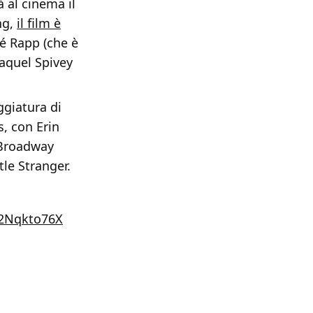
à al cinema il
ng,
il film è
eé Rapp (che è
Jaquel Spivey
ggiatura di
s, con Erin
 Broadway
tle Stranger.
h2Nqkto76X