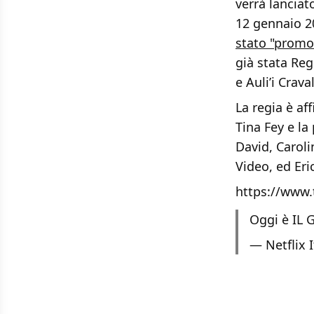
verrà lanciat
12 gennaio 2
stato "promo
già stata Re
e Auli’i Crava
La regia è af
Tina Fey e la
David, Carol
Video, ed Eri
https://www
Oggi è IL
— Netflix I