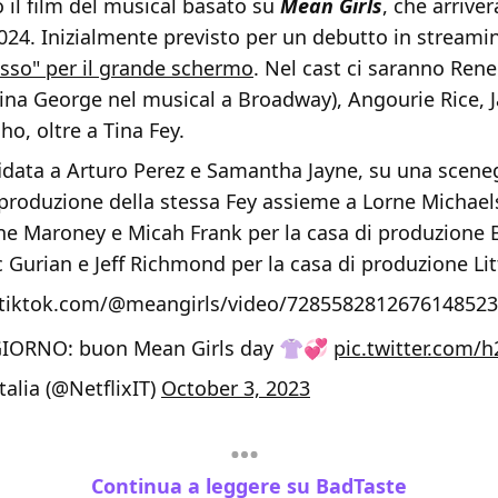
o il film del musical basato su
Mean Girls
, che arriver
024. Inizialmente previsto per un debutto in streami
sso" per il grande schermo
. Nel cast ci saranno Ren
gina George nel musical a Broadway), Angourie Rice, 
lho, oltre a Tina Fey.
fidata a Arturo Perez e Samantha Jayne, su una scene
 produzione della stessa Fey assieme a Lorne Michael
ine Maroney e Micah Frank per la casa di produzione
c Gurian e Jeff Richmond per la casa di produzione Lit
.tiktok.com/@meangirls/video/7285582812676148523
 GIORNO: buon Mean Girls day 👚💞
pic.twitter.com/
talia (@NetflixIT)
October 3, 2023
Continua a leggere su BadTaste