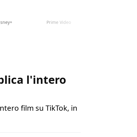
isney+
Prime Video
lica l'intero
ntero film su TikTok, in