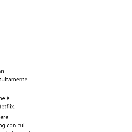
an
ratuitamente
he è
etflix.
sere
ng con cui