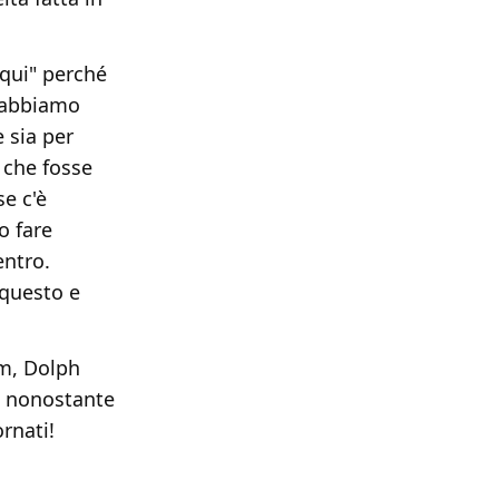
qui" perché
 abbiamo
 sia per
 che fosse
se c'è
o fare
entro.
 questo e
am, Dolph
ma nonostante
rnati!