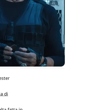
ester
a di
lta fatta in