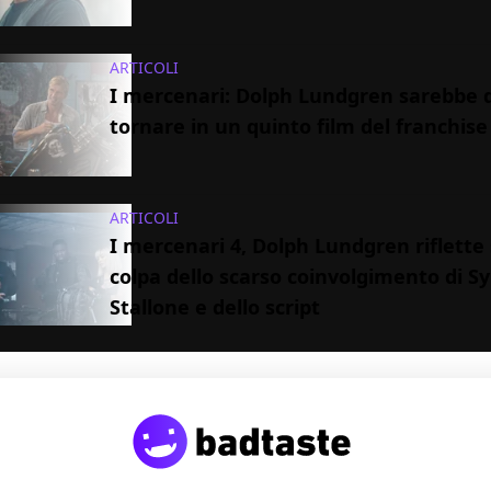
ARTICOLI
I mercenari: Dolph Lundgren sarebbe d
tornare in un quinto film del franchise
ARTICOLI
I mercenari 4, Dolph Lundgren riflette s
colpa dello scarso coinvolgimento di Sy
Stallone e dello script