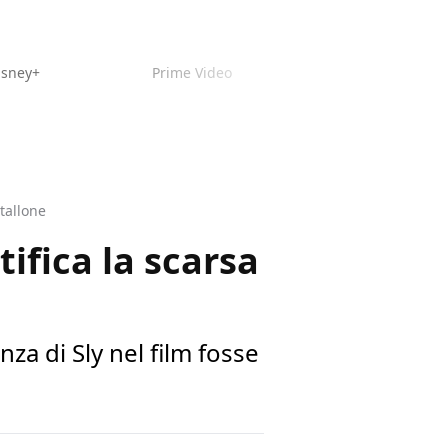
isney+
Prime Video
Stallone
tifica la scarsa
za di Sly nel film fosse