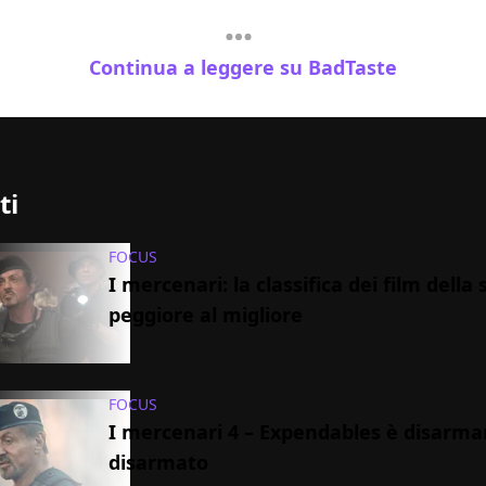
Continua a leggere su BadTaste
ti
FOCUS
I mercenari: la classifica dei film della 
peggiore al migliore
FOCUS
I mercenari 4 – Expendables è disarma
disarmato