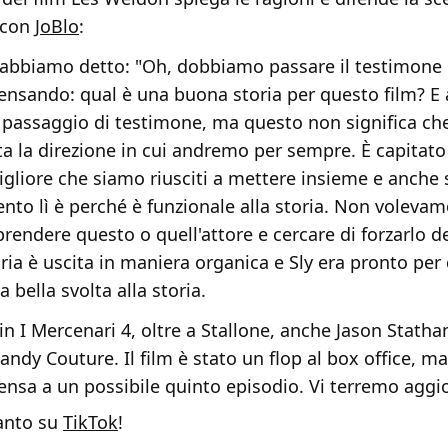
a con
JoBlo
:
abbiamo detto: "Oh, dobbiamo passare il testimone 
nsando: qual è una buona storia per questo film? E
 passaggio di testimone, ma questo non significa che
ta la direzione in cui andremo per sempre. È capitato
igliore che siamo riusciti a mettere insieme e anche 
ento lì è perché è funzionale alla storia. Non volevam
 prendere questo o quell'attore e cercare di forzarlo d
ria è uscita in maniera organica e Sly era pronto per
 bella svolta alla storia.
in I Mercenari 4, oltre a Stallone, anche Jason Stath
ndy Couture. Il film è stato un flop al box office, 
pensa a un possibile quinto episodio. Vi terremo aggio
tanto su
TikTok
!