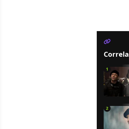
Correla
1
2