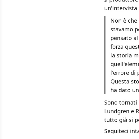
un'intervist
Non è che 
stavamo pe
pensato al
forza ques
la storia m
quell'elem
l'errore di
Questa sto
ha dato una
Sono tornati 
Lundgren e Ra
tutto già si 
Seguiteci in