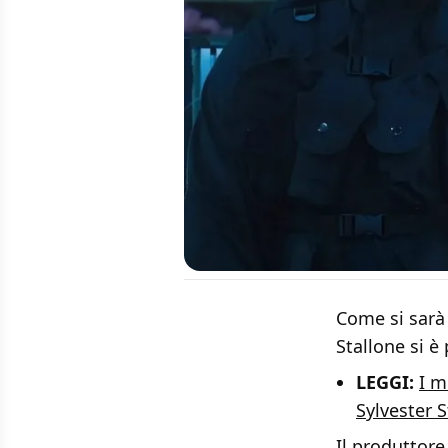
Come si sarà
Stallone si è
LEGGI:
I m
Sylvester S
Il produttore