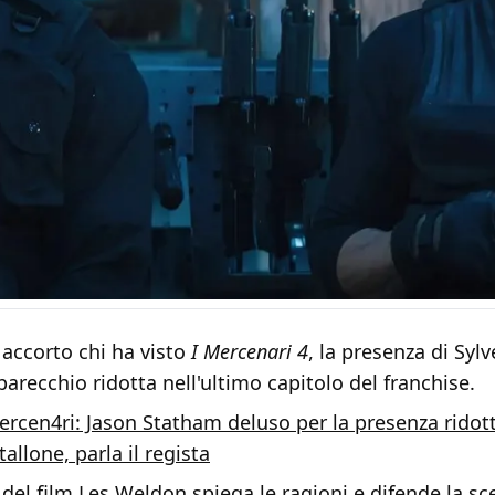
 accorto chi ha visto
I Mercenari 4
, la presenza di Sylv
 parecchio ridotta nell'ultimo capitolo del franchise.
ercen4ri: Jason Statham deluso per la presenza ridott
tallone, parla il regista
 del film Les Weldon spiega le ragioni e difende la sce