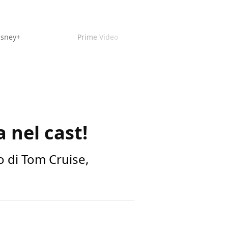
isney+
Prime Video
 nel cast!
co di Tom Cruise,