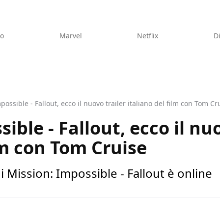
eo
Marvel
Netflix
D
possible - Fallout, ecco il nuovo trailer italiano del film con Tom Cr
ible - Fallout, ecco il nuo
lm con Tom Cruise
o di Mission: Impossible - Fallout è online