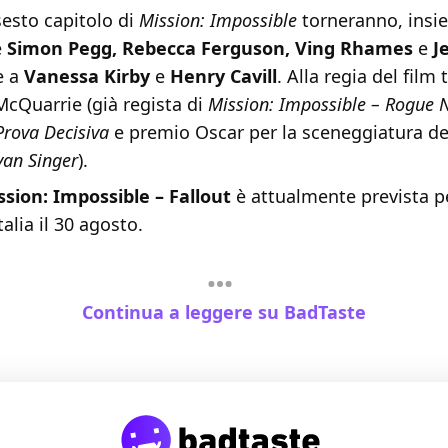
sesto capitolo di
Mission: Impossible
torneranno, insi
e
Simon Pegg, Rebecca Ferguson, Ving Rhames
e
J
re a
Vanessa Kirby
e
Henry Cavill
. Alla regia del film
McQuarrie (già regista di
Mission: Impossible – Rogue 
Prova Decisiva
e premio Oscar per la sceneggiatura d
yan Singer
).
ssion: Impossible – Fallout
è attualmente prevista per
talia il 30 agosto.
Continua a leggere su BadTaste