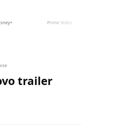
isney+
Prime Video
uise
vo trailer