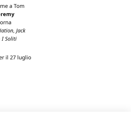
eme a Tom
eremy
 torna
Nation
,
Jack
e
I Soliti
 il 27 luglio