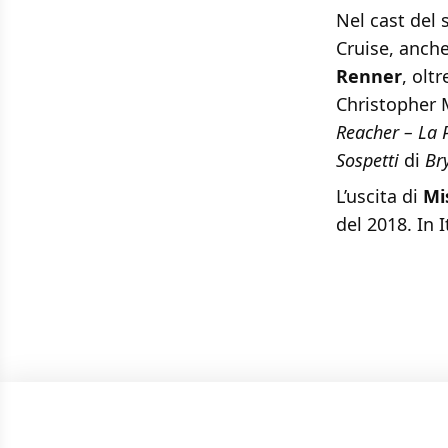
Nel cast del 
Cruise, anch
Renner
, olt
Christopher 
Reacher – La 
Sospetti
di
Br
L’uscita di
Mi
del 2018. In I