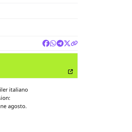
FILM
ler italiano
sion:
fine agosto.