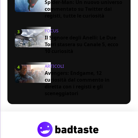
Spider-Man: Un nuovo universo
commentato su Twitter dai
registi, tutte le curiosità
FOCUS
3
Il Signore degli Anelli: Le Due
Torri stasera su Canale 5, ecco
10 curiosità
ARTICOLI
4
Avengers: Endgame, 12
curiosità dal commento in
diretta con i registi e gli
sceneggiatori