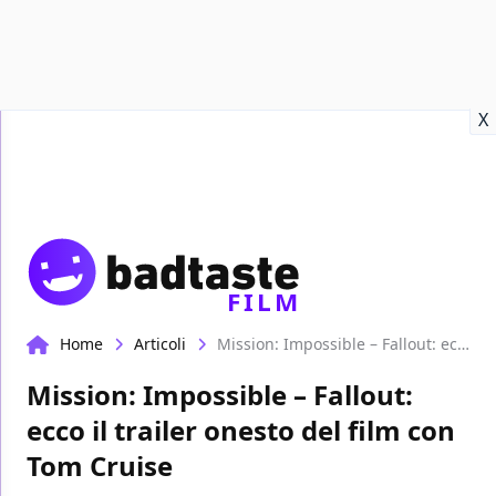
Recensioni
Format video
Marvel
Netflix
Disney+
Prime
X
FILM
Home
Articoli
Mission: Impossible – Fallout: ecco il trailer onesto del film con Tom Cruise
Mission: Impossible – Fallout:
ecco il trailer onesto del film con
Tom Cruise