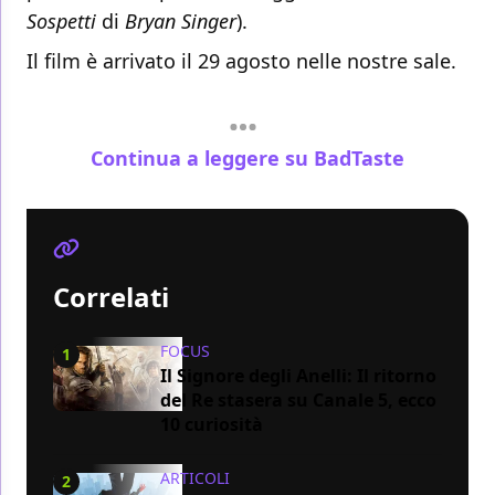
Sospetti
di
Bryan Singer
).
Il film è arrivato il 29 agosto nelle nostre sale.
Continua a leggere su BadTaste
Correlati
FOCUS
1
Il Signore degli Anelli: Il ritorno
del Re stasera su Canale 5, ecco
10 curiosità
ARTICOLI
2