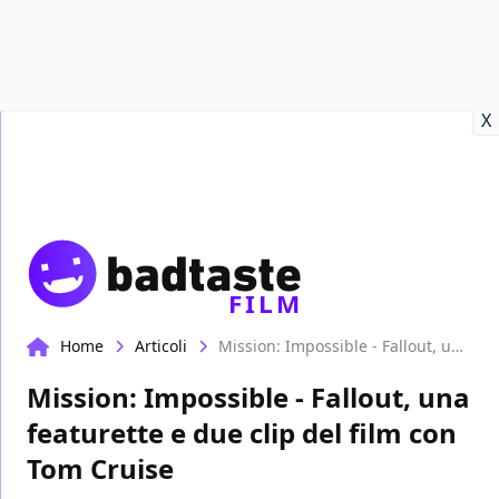
Recensioni
Format video
Marvel
Netflix
Disney+
Prime
X
FILM
Home
Articoli
Mission: Impossible - Fallout, una featurette e due clip del film con Tom Cruise
Mission: Impossible - Fallout, una
featurette e due clip del film con
Tom Cruise