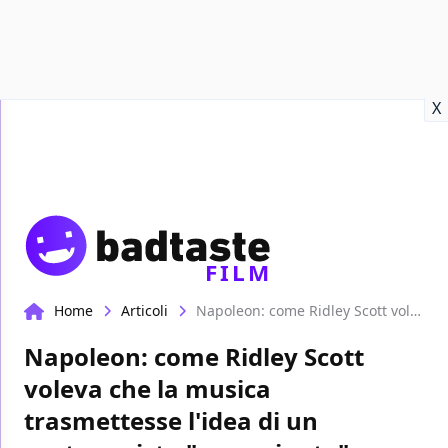
Recensioni
Format video
Marvel
Netflix
Disney+
Prime
X
FILM
Home
Articoli
Napoleon: come Ridley Scott voleva che la musica trasmettesse l'idea di un protagonista "emarginato"
Napoleon: come Ridley Scott
voleva che la musica
trasmettesse l'idea di un