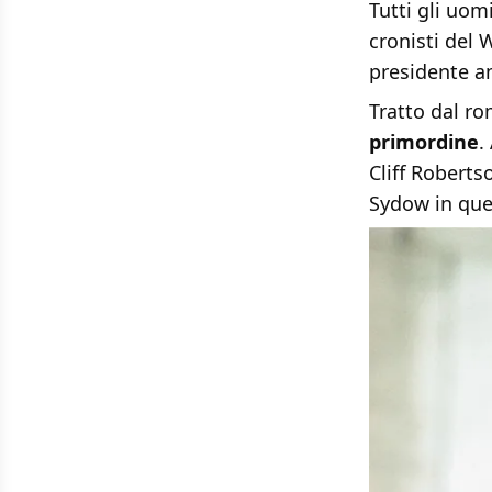
Tutti gli uo
cronisti del 
presidente a
Tratto dal r
primordine
.
Cliff Roberts
Sydow in quel