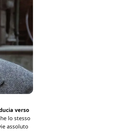
iducia verso
che lo stesso
vie assoluto