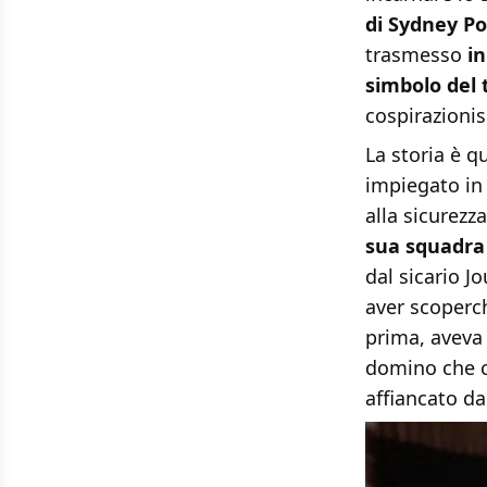
di Sydney Po
trasmesso
in
simbolo del 
cospirazionis
La storia è q
impiegato in 
alla sicurezz
sua squadra
dal sicario J
aver scoperch
prima, aveva i
domino che co
affiancato da