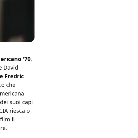
ericano '70
,
e David
e Fredric
to che
 americana
 dei suoi capi
CIA riesca o
ilm il
re.