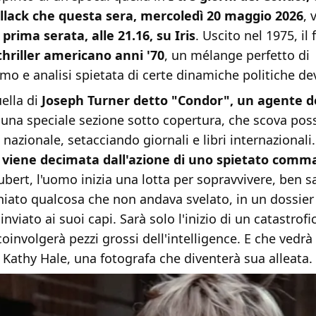
llack che questa sera, mercoledì 20 maggio 2026
, 
 prima serata, alle 21.16, su Iris
. Uscito nel 1975, il 
thriller americano anni '70
, un mélange perfetto di
mo e analisi spietata di certe dinamiche politiche de
uella di
Joseph Turner detto "Condor", un agente de
una speciale sezione sotto copertura, che scova poss
a nazionale, setacciando giornali e libri internaziona
 viene decimata dall'azione di uno spietato com
oubert, l'uomo inizia una lotta per sopravvivere, ben 
iato qualcosa che non andava svelato, in un dossier 
nviato ai suoi capi. Sarà solo l'inizio di un catastrofi
involgerà pezzi grossi dell'intelligence. E che vedr
 Kathy Hale, una fotografa che diventerà sua alleata.