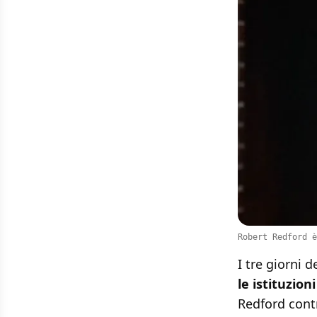
Robert Redford è
I tre giorni d
le istituzion
Redford contr