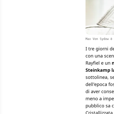
Max Von Sydow è 
I tre giorni 
con una scene
Rayfiel e un
Steinkamp la
sottolinea, 
dell'epoca fo
di aver conse
meno a impedi
pubblico sa c
Cristallizzat