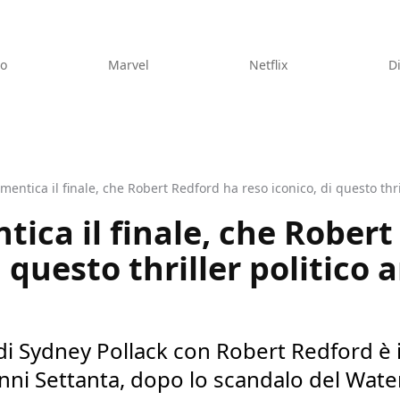
eo
Marvel
Netflix
D
entica il finale, che Robert Redford ha reso iconico, di questo thrill
ica il finale, che Robert
i questo thriller politico 
di Sydney Pollack con Robert Redford è i
nni Settanta, dopo lo scandalo del Wate