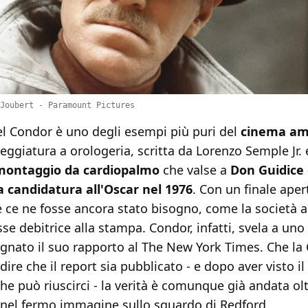
Joubert - Paramount Pictures
del Condor è uno degli esempi più puri del
cinema am
ggiatura a orologeria, scritta da Lorenzo Semple Jr. 
montaggio da cardiopalmo
che valse a
Don Guidice 
 candidatura all'Oscar nel 1976
. Con un finale aper
se ce ne fosse ancora stato bisogno, come la società
sse debitrice alla stampa. Condor, infatti, svela a uno
gnato il suo rapporto al The New York Times. Che la 
re che il report sia pubblicato - e dopo aver visto il f
he può riuscirci - la verità è comunque già andata olt
a nel fermo immagine sullo sguardo di Redford.