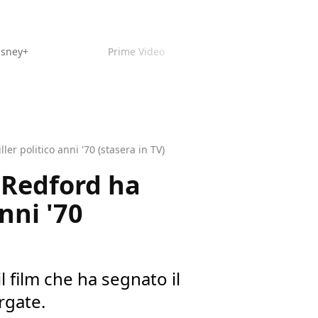
isney+
Prime Video
er politico anni '70 (stasera in TV)
 Redford ha
anni '70
l film che ha segnato il
rgate.