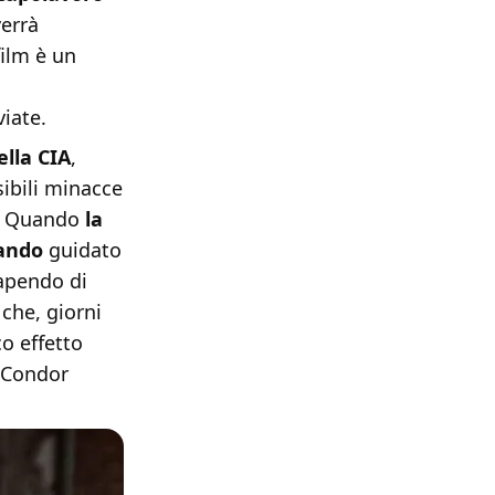
verrà
film è un
viate.
lla CIA
,
ibili minacce
li. Quando
la
mando
guidato
sapendo di
che, giorni
co effetto
à Condor