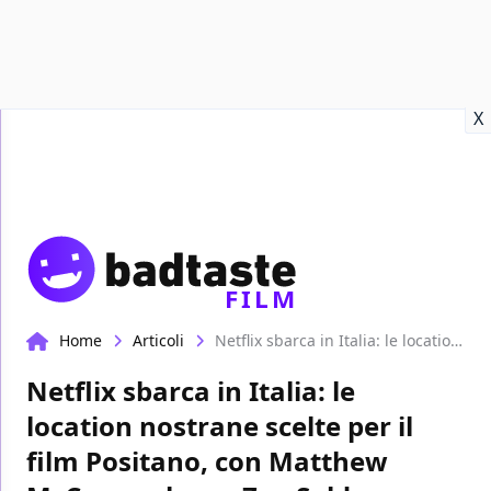
Recensioni
Format video
Marvel
Netflix
Disney+
Prime
X
FILM
Home
Articoli
Netflix sbarca in Italia: le location nostrane scelte per il film Positano, con Matthew McConaughey e Zoe Saldana
Netflix sbarca in Italia: le
location nostrane scelte per il
film Positano, con Matthew