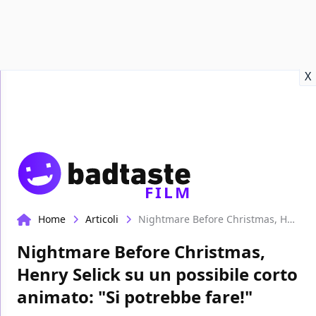
Recensioni
Format video
Marvel
Netflix
Disney+
Prime
X
FILM
Home
Articoli
Nightmare Before Christmas, Henry Selick su un possibile corto animato: "Si potrebbe fare!"
Nightmare Before Christmas,
Henry Selick su un possibile corto
animato: "Si potrebbe fare!"