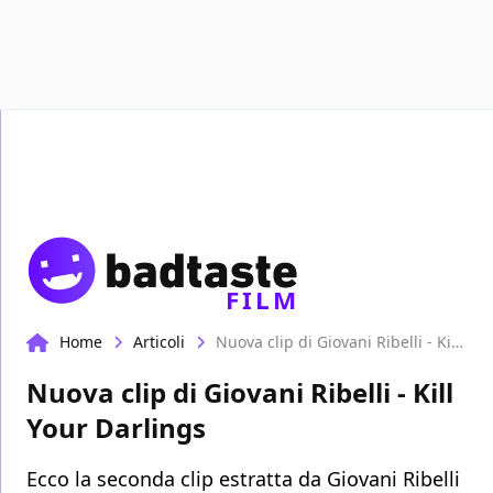
Recensioni
Format video
Marvel
Netflix
D
FILM
Home
Articoli
Nuova clip di Giovani Ribelli - Kill Your Darlings
Nuova clip di Giovani Ribelli - Kill
Your Darlings
Ecco la seconda clip estratta da Giovani Ribelli