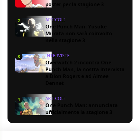
poster per la stagione 3
ARTICOLI
2
One Punch Man: Yusuke
Murata non sarà coinvolto
nella stagione 3
INTERVISTE
3
Overwatch 2 incontra One
Punch Man, la nostra intervista
a Dion Rogers e ad Aimee
Dennet
ARTICOLI
4
One-Punch Man: annunciata
ufficialmente la stagione 3