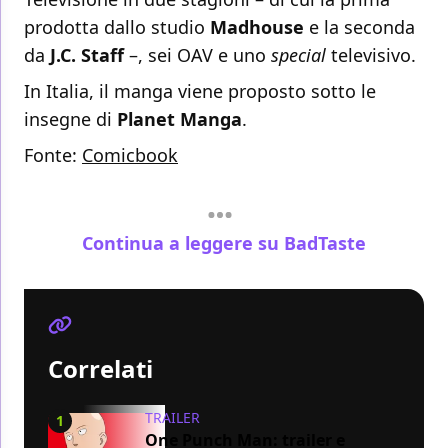
prodotta dallo studio
Madhouse
e la seconda
da
J.C. Staff
–, sei OAV e uno
special
televisivo.
In Italia, il manga viene proposto sotto le
insegne di
Planet Manga
.
Fonte:
Comicbook
Continua a leggere su BadTaste
Correlati
TRAILER
1
One Punch Man: trailer e