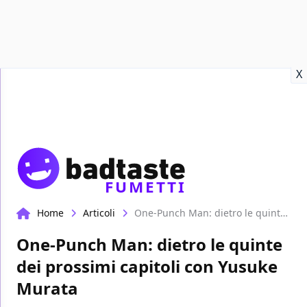
Recensioni
Format video
Marvel
Netflix
Disney+
Prime
X
FUMETTI
Home
Articoli
One-Punch Man: dietro le quinte dei prossimi capitoli con Yusuke Murata
One-Punch Man: dietro le quinte
dei prossimi capitoli con Yusuke
Murata