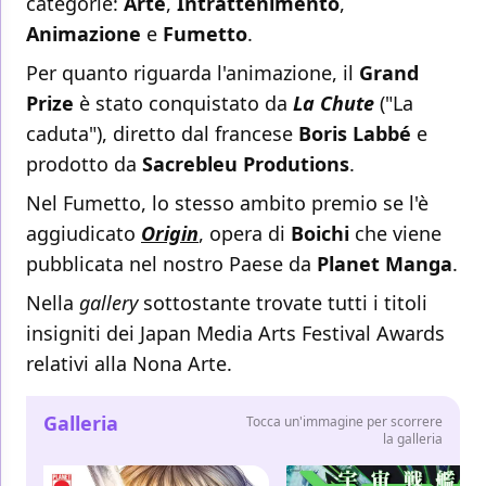
categorie:
Arte
,
Intrattenimento
,
Animazione
e
Fumetto
.
Per quanto riguarda l'animazione, il
Grand
Prize
è stato conquistato da
La Chute
("La
caduta"), diretto dal francese
Boris Labbé
e
prodotto da
Sacrebleu Produtions
.
Nel Fumetto, lo stesso ambito premio se l'è
aggiudicato
Origin
, opera di
Boichi
che viene
pubblicata nel nostro Paese da
Planet Manga
.
Nella
gallery
sottostante trovate tutti i titoli
insigniti dei Japan Media Arts Festival Awards
relativi alla Nona Arte.
Galleria
Tocca un'immagine per scorrere
la galleria