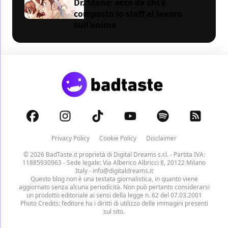
Dr. Stone: ecco da chi è
composto lo staff al lavoro
sull'anime
Privacy Policy
Cookie Policy
Disclaimer
© 2026 BadTaste.it proprietà di
Digital Dreams s.r.l.
- Partita IVA:
11885930963 - Sede legale: Via Alberico Albricci 8, 20122 Milano
Italy -
info@digitaldreams.it
Questo blog non è una testata giornalistica, in quanto viene
aggiornato senza alcuna periodicità. Non può pertanto considerarsi
un prodotto editoriale ai sensi della legge n. 62 del 07.03.2001
Photo Credits: l’editore ha i diritti di utilizzo delle immagini presenti
sul sito.