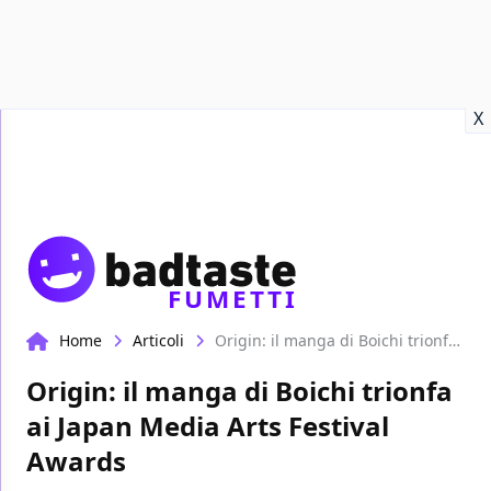
Recensioni
Format video
Marvel
Netflix
Disney+
Prime
X
FUMETTI
Home
Articoli
Origin: il manga di Boichi trionfa ai Japan Media Arts Festival Awards
Origin: il manga di Boichi trionfa
ai Japan Media Arts Festival
Awards