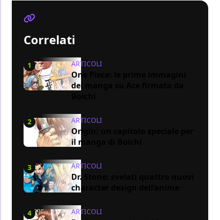
Correlati
ARTICOLI
1
One Piece: le prime immagini
del manga su Ace firmato da
Boichi
ARTICOLI
2
Origin: un capitolo speciale per
il manga di Boichi
ARTICOLI
3
Dr. Stone: svelati quattro nuovi
character design dell’anime
ARTICOLI
4