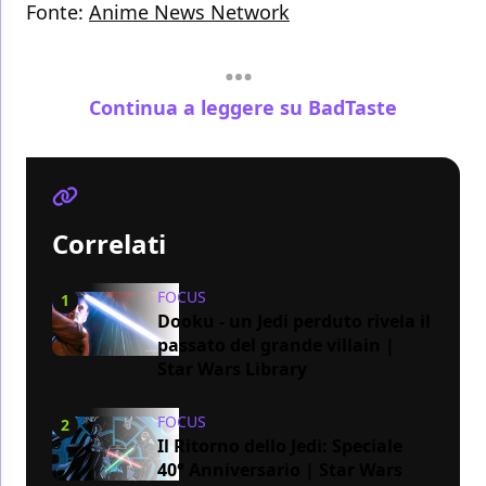
Fonte:
Anime News Network
Continua a leggere su BadTaste
Correlati
FOCUS
1
Dooku - un Jedi perduto rivela il
passato del grande villain |
Star Wars Library
FOCUS
2
Il Ritorno dello Jedi: Speciale
40° Anniversario | Star Wars