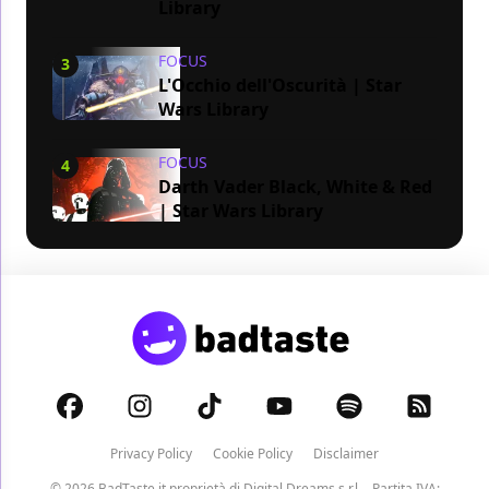
Library
FOCUS
3
L'Occhio dell'Oscurità | Star
Wars Library
FOCUS
4
Darth Vader Black, White & Red
| Star Wars Library
Privacy Policy
Cookie Policy
Disclaimer
© 2026 BadTaste.it proprietà di
Digital Dreams s.r.l.
- Partita IVA: