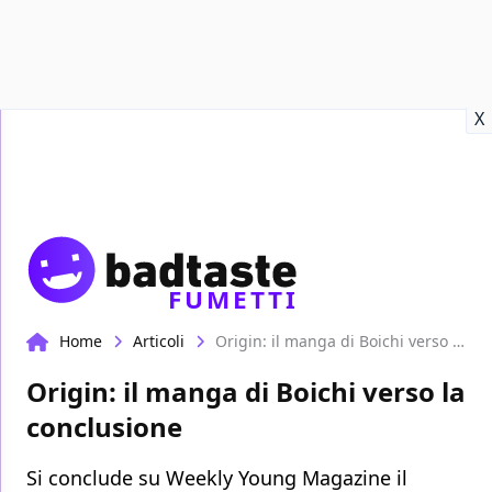
Recensioni
Format video
Marvel
Netflix
Disney+
Prime
X
FUMETTI
Home
Articoli
Origin: il manga di Boichi verso la conclusione
Origin: il manga di Boichi verso la
conclusione
Si conclude su Weekly Young Magazine il